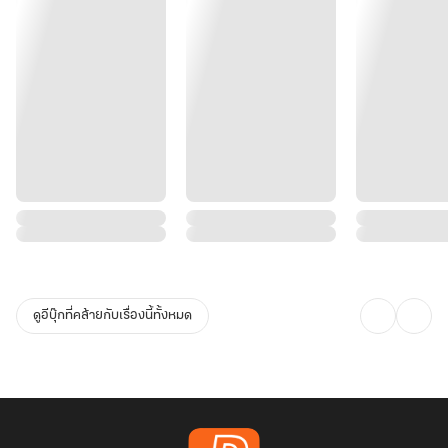
ดูอีบุ๊กที่คล้ายกับเรื่องนี้ทั้งหมด