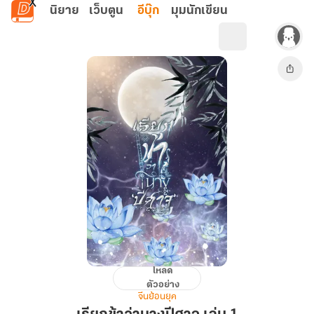
ข้ามไปยังเนื้อหาหลัก
นิยาย
เว็บตูน
อีบุ๊ก
มุมนักเขียน
โหลด
เรียก
ตัวอย่าง
ข้า
จีนย้อนยุค
ว่า