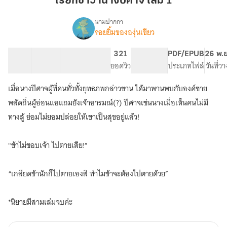
เรียกข้าว่านางปีศาจ เล่ม 1
นาง
ปีศาจ
นามปากกา
รอยยิ้มขององุ่นเขียว
เรื่อง
เล่ม
เรียก
1
ข้า
7 ตอน
21.95K
118
321
PG ทั่วไป
PDF/EPUB
26 พ.ย
ว่า
สารบัญ
จำนวนคำ
จำนวนหน้า (A5)
ยอดวิว
ระดับเนื้อหา
ประเภทไฟล์
วันที่ว
นาง
ปีศาจ
เมื่อนางปีศาจผู้ที่คนทั่วทั้งยุทธภพกล่าวขาน ได้มาพานพบกับองค์ชาย
พลัดถิ่นผู้อ่อนแอแถมยังเจ้าอารมณ์(?) ปีศาจเช่นนางเมื่อเห็นคนไม่มี
ทางสู้ ย่อมไม่ยอมปล่อยให้เขาเป็นสุขอยู่แล้ว!
"ข้าไม่ชอบเจ้า ไปตายเสีย!”
“เกลียดข้านักก็ไปตายเองสิ ทำไมข้าจะต้องไปตายด้วย”
*นิยายมีสามเล่มจบค่ะ