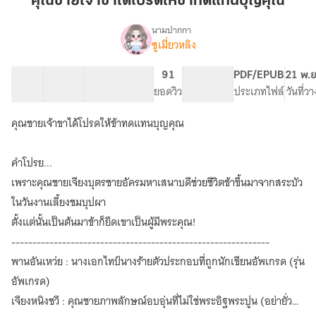
คุณชายเจ้าขาได้โปรดให้ข้าทดแทนบุญคุณ
โปรด
ให้
นามปากกา
ซูเมี่ยวหลิง
เรื่อง
ข้า
คุณชาย
ทดแทน
เจ้าขา
8 ตอน
10.81K
74
91
PG ทั่วไป
PDF/EPUB
21 พ.ย
บุญ
ได้
สารบัญ
จำนวนคำ
จำนวนหน้า (A5)
ยอดวิว
ระดับเนื้อหา
ประเภทไฟล์
วันที่ว
คุณ
โปรด
ให้
คุณชายเจ้าขาได้โปรดให้ข้าทดแทนบุญคุณ
ข้า
ทดแทน
บุญ
คำโปรย...
คุณ
เพราะคุณชายเจียงบุตรชายอัครมหาเสนาบดีช่วยชีวิตข้าขึ้นมาจากสระบัว
ในวันงานเลี้ยงชมบุปผา
ตั้งแต่นั้นเป็นต้นมาข้าก็ยึดเขาเป็นผู้มีพระคุณ!
-------------------------------------------------------------
พานอันเหว่ย : นางเอกไทป์นางร้ายตัวประกอบที่ถูกนักเขียนอัพเกรด (รุ่น
อัพเกรด)
เจียงหนิงชวี : คุณชายภาพลักษณ์อบอุ่นที่ไม่ใช่พระอิฐพระปูน (อย่ายั่ว