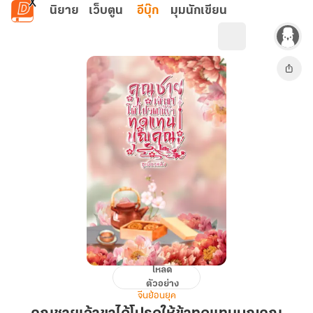
ข้ามไปยังเนื้อหาหลัก
นิยาย
เว็บตูน
อีบุ๊ก
มุมนักเขียน
โหลด
คุณชาย
ตัวอย่าง
เจ้าขา
จีนย้อนยุค
ได้