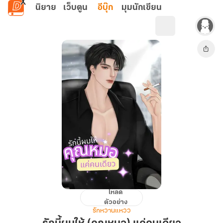
ข้ามไปยังเนื้อหาหลัก
นิยาย
เว็บตูน
อีบุ๊ก
มุมนักเขียน
โหลด
รัก
ตัวอย่าง
นี้
รักหวานแหวว
ผม