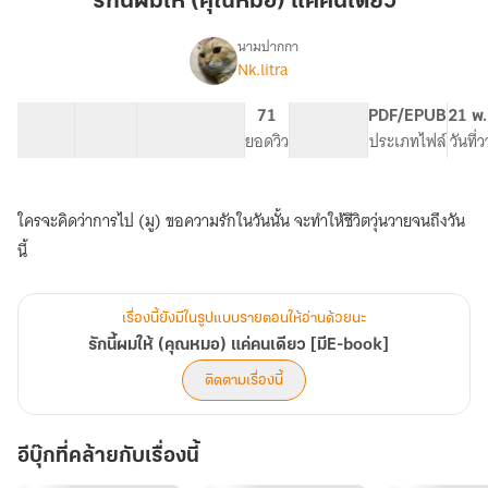
รักนี้ผมให้ (คุณหมอ) แค่คนเดียว
ให้
(คุณ
นามปากกา
Nk.litra
เรื่อง
หมอ)
รัก
แค่
นี้
64 ตอน
81.24K
328
71
PG ทั่วไป
PDF/EPUB
21 พ.
คน
ผม
สารบัญ
จำนวนคำ
จำนวนหน้า (A5)
ยอดวิว
ระดับเนื้อหา
ประเภทไฟล์
วันที่
เดียว
ให้
(คุณ
หมอ)
แค่
ใครจะคิดว่าการไป (มู) ขอความรักในวันนั้น จะทำให้ชีวิตวุ่นวายจนถึงวัน
คน
นี้
เดียว
[มีE-
book]
เรื่องนี้ยังมีในรูปแบบรายตอนให้อ่านด้วยนะ
รักนี้ผมให้ (คุณหมอ) แค่คนเดียว [มีE-book]
ติดตามเรื่องนี้
อีบุ๊กที่คล้ายกับเรื่องนี้