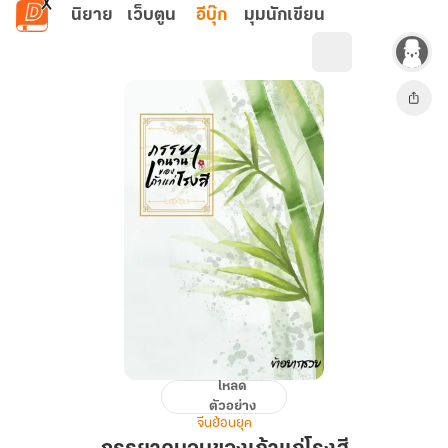
ข้ามไปยังเนื้อหาหลัก
นิยาย
เว็บตูน
อีบุ๊ก
มุมนักเขียน
โหลด
ภรรยา
ตัวอย่าง
คนจน
จีนย้อนยุค
ของ