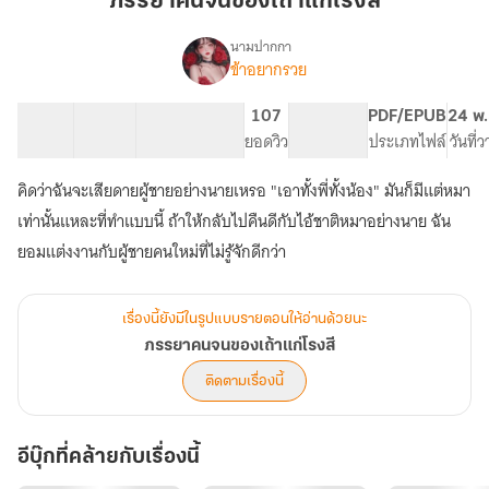
ภรรยาคนจนของเถ้าแก่โรงสี
เถ้าแก่
โรง
นามปากกา
ข้าอยากรวย
เรื่อง
สี
ภรรยา
คนจน
25 ตอน
27.51K
172
107
PG ทั่วไป
PDF/EPUB
24 พ.
ของ
สารบัญ
จำนวนคำ
จำนวนหน้า (A5)
ยอดวิว
ระดับเนื้อหา
ประเภทไฟล์
วันที่
เถ้าแก่
โรง
คิดว่าฉันจะเสียดายผู้ชายอย่างนายเหรอ "เอาทั้งพี่ทั้งน้อง" มันก็มีแต่หมา
สี
เท่านั้นแหละที่ทำแบบนี้ ถ้าให้กลับไปคืนดีกับไอ้ชาติหมาอย่างนาย ฉัน
ยอมแต่งงานกับผู้ชายคนใหม่ที่ไม่รู้จักดีกว่า
เรื่องนี้ยังมีในรูปแบบรายตอนให้อ่านด้วยนะ
ภรรยาคนจนของเถ้าแก่โรงสี
ติดตามเรื่องนี้
อีบุ๊กที่คล้ายกับเรื่องนี้