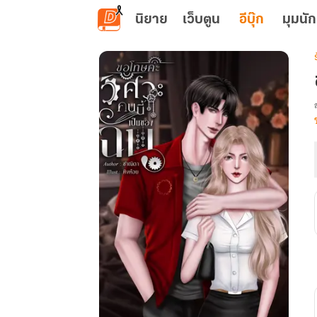
ข้ามไปยังเนื้อหาหลัก
นิยาย
เว็บตูน
อีบุ๊ก
มุมนัก
เ
น