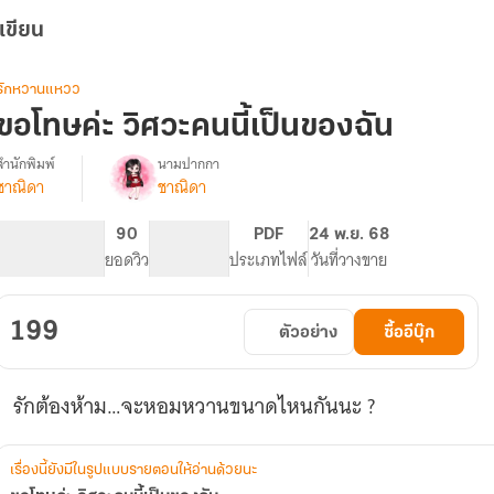
เขียน
รักหวานแหวว
ขอโทษค่ะ วิศวะคนนี้เป็นของฉัน
สำนักพิมพ์
นามปากกา
ชาณิดา
ชาณิดา
รื่อง
ขอโทษ
ค่ะ
554
90
NC 18
PDF
24 พ.ย. 68
วิศวะ
จำนวนหน้า (A5)
ยอดวิว
ระดับเนื้อหา
ประเภทไฟล์
วันที่วางขาย
คน
ี้
เป็น
199
ตัวอย่าง
ซื้ออีบุ๊ก
ของ
ฉัน
รักต้องห้าม…จะหอมหวานขนาดไหนกันนะ ?
เรื่องนี้ยังมีในรูปแบบรายตอนให้อ่านด้วยนะ