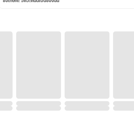
ขอโทษค่ะ วิศวะคนนี้เป็นของฉัน