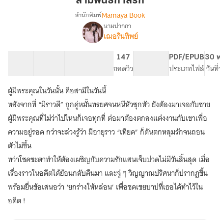
สามีพันธกาลรัก
รัก
Mamaya Book
สำนักพิมพ์
นามปากกา
เรื่อง
เฌอรินทิพย์
สามี
พันธ
กาล
34 ตอน
106.83K
356
147
PG ทั่วไป
PDF/EPUB
30 พ
รัก
สารบัญ
จำนวนคำ
จำนวนหน้า (A5)
ยอดวิว
ระดับเนื้อหา
ประเภทไฟล์
วันท
ผู้มีพระคุณในวันนั้น คือสามีในวันนี้
หลังจากที่ “มิราวดี” ถูกคู่หมั้นทรยศจนหนีหัวซุกหัว ยังต้องมาเจอกับชาย
ผู้มีพระคุณที่ไม่ว่าไปไหนก็เจอทุกที่ ต่อมาต้องตกลงแต่งงานกับเขาเพื่อ
ความอยู่รอด กว่าจะล่วงรู้ว่า มีอายุราว “เทียด” ก็ดันตกหลุมรักจนถอน
ตัวไม่ขึ้น
ทว่าโชคชะตาทำให้ต้องเผชิญกับความรักแสนเจ็บปวดไม่มีวันสิ้นสุด เมื่อ
เรื่องราวในอดีตได้ย้อนกลับคืนมา และจู่ ๆ วิญญาณปริศนาก็ปรากฏขึ้น
พร้อมยื่นข้อเสนอว่า ‘ยกร่างให้หล่อน’ เพื่อชดเชยบาปที่เธอได้ทำไว้ใน
อดีต !