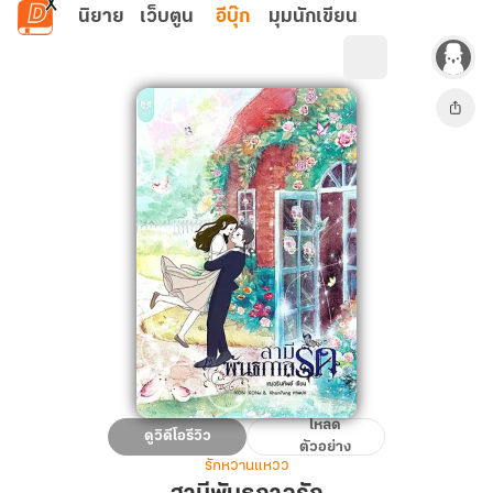
ข้ามไปยังเนื้อหาหลัก
นิยาย
เว็บตูน
อีบุ๊ก
มุมนักเขียน
โหลด
สามี
ดูวิดีโอรีวิว
ตัวอย่าง
พันธ
รักหวานแหวว
กาล