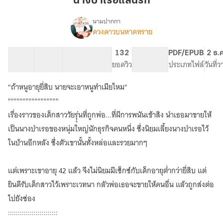
นางบำเรอแสนรัก
รัก
นามปากกา
ดวงดาวบนหาดทราย
เรื่อง
นาง
บำเรอ
30 ตอน
71.53K
319
132
PG ทั่วไป
PDF/EPUB
2 ธ.
แสน
สารบัญ
จำนวนคำ
จำนวนหน้า (A5)
ยอดวิว
ระดับเนื้อหา
ประเภทไฟล์
วันที่
รัก
"ถ้าหนูอายุยี่สิบ นายจะเอาหนูทำเมียไหม"
"""""""""""""""""
เรื่องราวของเด็กสาววัยรุุ่นที่ถูกพ่อ...ที่ผีการพนันเข้าสิง นำเธอมาขายให้
เป็นนางบำเรอของหนุ่มใหญ่นักธุรกิจคนหนึ่ง ซึ่งนิยมเลี้ยงนางบำเรอไว้
ในบ้านอีกหลัง ซึ่งตัวเขานั้นทั้งหล่อและรวยมากๆ
แต่เพราะเขาอายุ 42 แล้ว จึงไม่นิยมมีเซ็กซ์กับเด็กอายุต่ำกว่ายี่สิบ แต่
ยินดีรับเด็กสาวไว้เพราะเวทนา กลัวพ่อเธอจะขายให้คนอื่น แล้วถูกส่งต่อ
ไปยังซ่อง