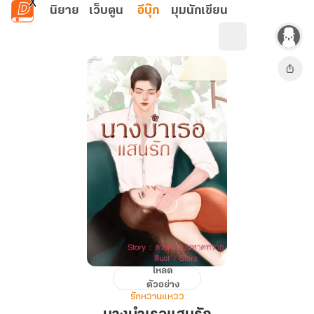
ข้ามไปยังเนื้อหาหลัก
นิยาย
เว็บตูน
อีบุ๊ก
มุมนักเขียน
โหลด
นาง
ตัวอย่าง
บำเรอ
รักหวานแหวว
แสน