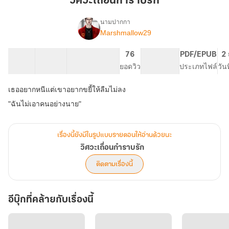
วิศวะเถื่อนกำราบรัก
รัก
นามปากกา
Marshmallow29
เรื่อง
วิศวะ
เถื่อน
39 ตอน
41.82K
395
76
PG ทั่วไป
PDF/EPUB
2 
กำราบ
สารบัญ
จำนวนคำ
จำนวนหน้า (A5)
ยอดวิว
ระดับเนื้อหา
ประเภทไฟล์
วัน
รัก
เธออยากหนีแต่เขาอยากขยี้ให้ลืมไม่ลง
"ฉันไม่เอาคนอย่างนาย"
เรื่องนี้ยังมีในรูปแบบรายตอนให้อ่านด้วยนะ
วิศวะเถื่อนกำราบรัก
ติดตามเรื่องนี้
อีบุ๊กที่คล้ายกับเรื่องนี้