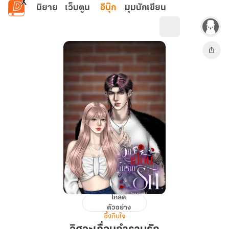
ข้ามไปยังเนื้อหาหลัก
นิยาย
เว็บตูน
อีบุ๊ก
มุมนักเขียน
โหลด
วิศวะ
ตัวอย่าง
เถื่อน
ซึ้งกินใจ
กำราบ