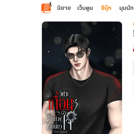
ข้ามไปยังเนื้อหาหลัก
นิยาย
เว็บตูน
อีบุ๊ก
มุมนัก
เ