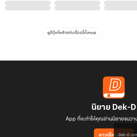
ดูอีบุ๊กที่คล้ายกับเรื่องนี้ทั้งหมด
นิยาย Dek-D
App ที่จะทำให้คุณอ่านนิยายจนวาง
Dek-D.com ใช
ดาวน์โหลดแอป