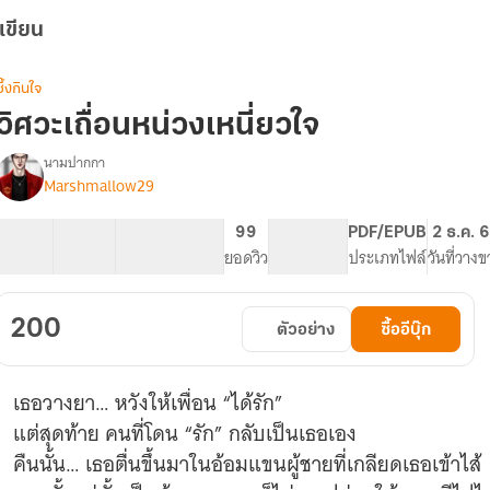
เขียน
ซึ้งกินใจ
วิศวะเถื่อนหน่วงเหนี่ยวใจ
นามปากกา
Marshmallow29
รื่อง
วิศวะ
เถื่อน
40 ตอน
51.36K
470
99
PG ทั่วไป
PDF/EPUB
2 ธ.ค. 
หน่วง
สารบัญ
จำนวนคำ
จำนวนหน้า (A5)
ยอดวิว
ระดับเนื้อหา
ประเภทไฟล์
วันที่วาง
เหนี่ยว
ใจ
200
ตัวอย่าง
ซื้ออีบุ๊ก
เธอวางยา… หวังให้เพื่อน “ได้รัก”
แต่สุดท้าย คนที่โดน “รัก” กลับเป็นเธอเอง
คืนนั้น… เธอตื่นขึ้นมาในอ้อมแขนผู้ชายที่เกลียดเธอเข้าไส้