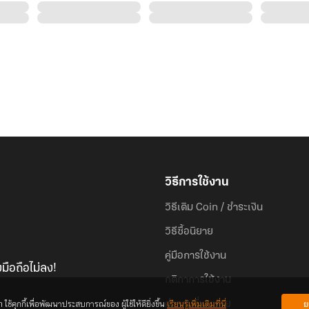
วิธีการใช้งาน
วิธีเติม Coin / ชำระเงิน
วิธีซื้อนิยาย
คู่มือการใช้งาน
มือถือไม่ลง!
กติกาการใช้งาน
้คุกกี้เพื่อพัฒนาประสบการณ์ของ ผู้ใช้ให้ดียิ่งขึ้น
เรียนรู้เพิ่มเติมที่นี่
ย
คำถามที่พบบ่อย