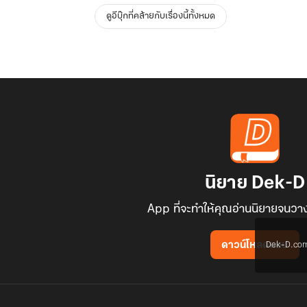
ดูอีบุ๊กที่คล้ายกับเรื่องนี้ทั้งหมด
นิยาย Dek-D
App ที่จะทำให้คุณอ่านนิยายจนวาง
Dek-D.com ใช
ดาวน์โหลดแอป