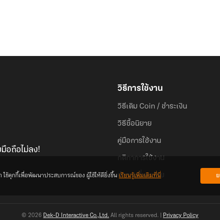
วิธีการใช้งาน
วิธีเติม Coin / ชำระเงิน
วิธีซื้อนิยาย
คู่มือการใช้งาน
มือถือไม่ลง!
กติกาการใช้งาน
้คุกกี้เพื่อพัฒนาประสบการณ์ของ ผู้ใช้ให้ดียิ่งขึ้น
เรียนรู้เพิ่มเติมที่นี่
ย
คำถามที่พบบ่อย
© 2026
Dek-D Interactive Co.,Ltd.
All rights reserved. |
Privacy Policy