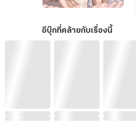
ราม...จะ
รัก
อีบุ๊กที่คล้ายกับเรื่องนี้