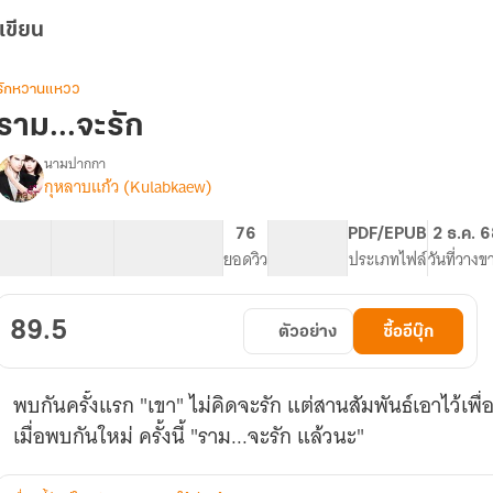
เขียน
รักหวานแหวว
ราม...จะรัก
นามปากกา
กุหลาบแก้ว (Kulabkaew)
รื่อง
ราม...จะ
รัก
28 ตอน
65.17K
336
76
PG ทั่วไป
PDF/EPUB
2 ธ.ค. 6
สารบัญ
จำนวนคำ
จำนวนหน้า (A5)
ยอดวิว
ระดับเนื้อหา
ประเภทไฟล์
วันที่วางข
89.5
ตัวอย่าง
ซื้ออีบุ๊ก
พบกันครั้งแรก "เขา" ไม่คิดจะรัก แต่สานสัมพันธ์เอาไว้เพื