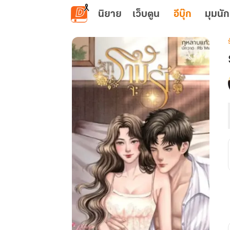
ข้ามไปยังเนื้อหาหลัก
นิยาย
เว็บตูน
อีบุ๊ก
มุมนัก
เ