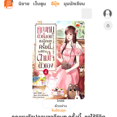
ข้ามไปยังเนื้อหาหลัก
นิยาย
เว็บตูน
อีบุ๊ก
มุมนักเขียน
โหลด
คุณ
ตัวอย่าง
หนู
จีนย้อนยุค
ตัว