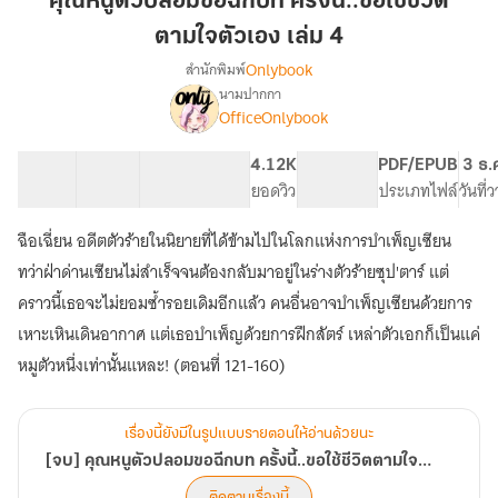
คุณหนูตัวปลอมขอฉีกบท ครั้งนี้..ขอใช้ชีวิต
ปลอม
ตามใจตัวเอง เล่ม 4
ขอ
Onlybook
สำนักพิมพ์
ฉีก
นามปากกา
บท
[จบ]
เรื่อง
OfficeOnlybook
ครั้ง
คุณ
หนู
นี้..ขอ
40 ตอน
66.83K
561
4.12K
PG ทั่วไป
PDF/EPUB
3 ธ.
ตัว
ใช้
สารบัญ
จำนวนคำ
จำนวนหน้า (A5)
ยอดวิว
ระดับเนื้อหา
ประเภทไฟล์
วันที่
ปลอม
ชีวิต
ขอ
ตามใจ
ฉีก
ฉือเฉี่ยน อดีตตัวร้ายในนิยายที่ได้ข้ามไปในโลกแห่งการบำเพ็ญเซียน
ตัว
บท
ทว่าฝ่าด่านเซียนไม่สำเร็จจนต้องกลับมาอยู่ในร่างตัวร้ายซุป'ตาร์ แต่
ครั้ง
เอง
คราวนี้เธอจะไม่ยอมซ้ำรอยเดิมอีกแล้ว คนอื่นอาจบำเพ็ญเซียนด้วยการ
นี้..ขอ
เล่ม
ใช้
เหาะเหินเดินอากาศ แต่เธอบำเพ็ญด้วยการฝึกสัตร์ เหล่าตัวเอกก็เป็นแค่
4
ชีวิต
หมูตัวหนึ่งเท่านั้นแหละ! (ตอนที่ 121-160)
ตามใจ
ตัว
เอง
เรื่องนี้ยังมีในรูปแบบรายตอนให้อ่านด้วยนะ
[จบ] คุณหนูตัวปลอมขอฉีกบท ครั้งนี้..ขอใช้ชีวิตตามใจตัวเอง
ติดตามเรื่องนี้