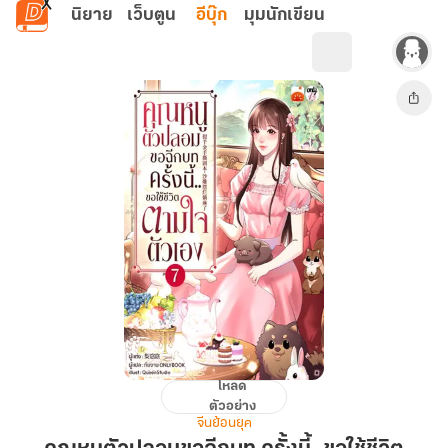
ข้ามไปยังเนื้อหาหลัก
นิยาย
เว็บตูน
อีบุ๊ก
มุมนักเขียน
โหลด
คุณ
ตัวอย่าง
หนู
จีนย้อนยุค
ตัว