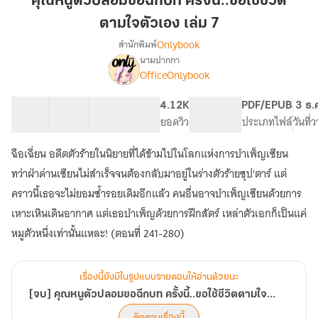
คุณหนูตัวปลอมขอฉีกบท ครั้งนี้..ขอใช้ชีวิต
ปลอม
ตามใจตัวเอง เล่ม 7
ขอ
Onlybook
สำนักพิมพ์
ฉีก
นามปากกา
บท
[จบ]
เรื่อง
OfficeOnlybook
ครั้ง
คุณ
หนู
นี้..ขอ
40 ตอน
65.68K
527
4.12K
PG ทั่วไป
PDF/EPUB
3 ธ.
ตัว
ใช้
สารบัญ
จำนวนคำ
จำนวนหน้า (A5)
ยอดวิว
ระดับเนื้อหา
ประเภทไฟล์
วันที่
ปลอม
ชีวิต
ขอ
ตามใจ
ฉีก
ฉือเฉี่ยน อดีตตัวร้ายในนิยายที่ได้ข้ามไปในโลกแห่งการบำเพ็ญเซียน
ตัว
บท
ทว่าฝ่าด่านเซียนไม่สำเร็จจนต้องกลับมาอยู่ในร่างตัวร้ายซุป'ตาร์ แต่
ครั้ง
เอง
คราวนี้เธอจะไม่ยอมซ้ำรอยเดิมอีกแล้ว คนอื่นอาจบำเพ็ญเซียนด้วยการ
นี้..ขอ
เล่ม
ใช้
เหาะเหินเดินอากาศ แต่เธอบำเพ็ญด้วยการฝึกสัตร์ เหล่าตัวเอกก็เป็นแค่
7
ชีวิต
หมูตัวหนึ่งเท่านั้นแหละ! (ตอนที่ 241-280)
ตามใจ
ตัว
เอง
เรื่องนี้ยังมีในรูปแบบรายตอนให้อ่านด้วยนะ
[จบ] คุณหนูตัวปลอมขอฉีกบท ครั้งนี้..ขอใช้ชีวิตตามใจตัวเอง
ติดตามเรื่องนี้