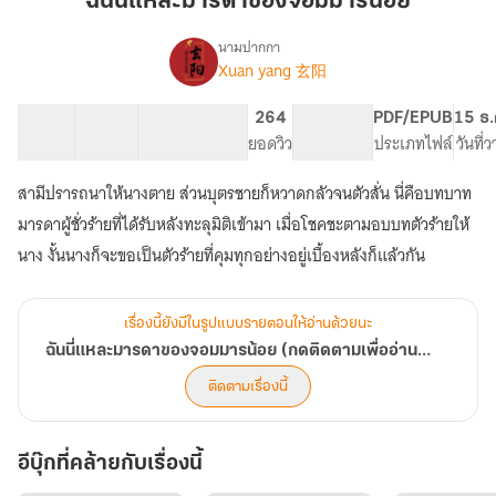
ฉันนี่แหละมารดาของจอมมารน้อย
มารดา
ของ
นามปากกา
Xuan yang 玄阳
เรื่อง
จอม
ฉัน
มาร
นี่
31 ตอน
96.76K
346
264
PG ทั่วไป
PDF/EPUB
15 ธ.
น้อย
แหละ
สารบัญ
จำนวนคำ
จำนวนหน้า (A5)
ยอดวิว
ระดับเนื้อหา
ประเภทไฟล์
วันที่
มารดา
ของ
สามีปรารถนาให้นางตาย ส่วนบุตรชายก็หวาดกลัวจนตัวสั่น นี่คือบทบาท
จอม
มาร
มารดาผู้ชั่วร้ายที่ได้รับหลังทะลุมิติเข้ามา เมื่อโชคชะตามอบบทตัวร้ายให้
น้อย
นาง งั้นนางก็จะขอเป็นตัวร้ายที่คุมทุกอย่างอยู่เบื้องหลังก็แล้วกัน
(กด
ติดตาม
เพื่อ
เรื่องนี้ยังมีในรูปแบบรายตอนให้อ่านด้วยนะ
อ่าน
ฟรี)
ฉันนี่แหละมารดาของจอมมารน้อย (กดติดตามเพื่ออ่านฟรี)
ติดตามเรื่องนี้
อีบุ๊กที่คล้ายกับเรื่องนี้