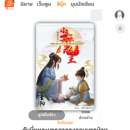
ข้ามไปยังเนื้อหาหลัก
นิยาย
เว็บตูน
อีบุ๊ก
มุมนักเขียน
โหลด
ฉัน
ดูวิดีโอรีวิว
ตัวอย่าง
นี่
จีนย้อนยุค
แหละ