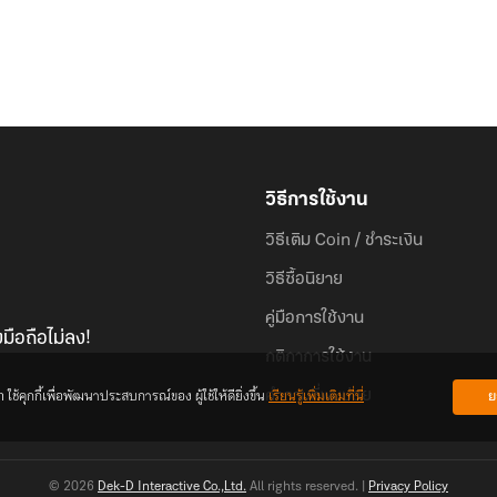
วิธีการใช้งาน
วิธีเติม Coin / ชำระเงิน
วิธีซื้อนิยาย
คู่มือการใช้งาน
มือถือไม่ลง!
กติกาการใช้งาน
้คุกกี้เพื่อพัฒนาประสบการณ์ของ ผู้ใช้ให้ดียิ่งขึ้น
เรียนรู้เพิ่มเติมที่นี่
ย
คำถามที่พบบ่อย
© 2026
Dek-D Interactive Co.,Ltd.
All rights reserved. |
Privacy Policy