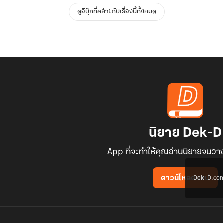
ดูอีบุ๊กที่คล้ายกับเรื่องนี้ทั้งหมด
นิยาย Dek-D
App ที่จะทำให้คุณอ่านนิยายจนวาง
Dek-D.com ใช
ดาวน์โหลดแอป