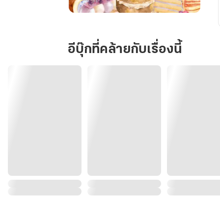
หย่า
รัก
ซ่อน
อีบุ๊กที่คล้ายกับเรื่องนี้
ทายาท
ไว้
ใน
ครัว