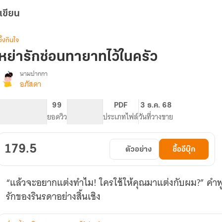
เขียน
ซึ้งกินใจ
หย่ารักซ่อนทายาทไว้ในครัว
นามปากกา
อภัสดา
รื่อง
หย่า
รัก
326
99
PG ทั่วไป
PDF
3 ธ.ค. 68
ซ่อน
จำนวนหน้า (A5)
ยอดวิว
ระดับเนื้อหา
ประเภทไฟล์
วันที่วางขาย
ทายาท
ไว้
ใน
179.5
ตัวอย่าง
ซื้ออีบุ๊ก
ครัว
“แล้วจะอยากแต่งทำไม! ใครใช้ให้คุณมาแต่งกับผม?” คำพ
รักของรินรดาอย่างสิ้นเชิง