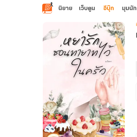
ข้ามไปยังเนื้อหาหลัก
นิยาย
เว็บตูน
อีบุ๊ก
มุมนัก
เ