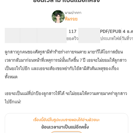
ย้อนเวลามาเป็นแม่อีกครั้ง
เป็น
แม่
นามปากกา
พิมรอย
เรื่อง
อีก
ย้อน
ครั้ง
เวลา
62 ตอน
80K
625
117
PG ทั่วไป
PDF/EPUB
4 ธ.ค
มา
สารบัญ
จำนวนคำ
จำนวนหน้า (A5)
ยอดวิว
ระดับเนื้อหา
ประเภทไฟล์
วันที่
เป็น
แม่
ลูกสาวถูกคนของศัตรูสามีทำร้ายร่างกายจนตาย มายาวีได้โอกาสย้อน
อีก
ครั้ง
เวลากลับมาก่อนหน้าที่เหตุการณ์นั้นเกิดขึ้น 7 ปี เธอจะไม่ยอมให้ลูกสาว
เป็นอะไรไปอีก และเธอจะต้องขอหย่ากับไอ้สามีตัวต้นเหตุของเรื่อง
ทั้งหมด
เธอจะเป็นแม่ที่ปกป้องลูกสาวให้ได้ จะไม่ยอมให้ความตายมาคร่าลูกสาว
ไปอีกแน่!
เรื่องนี้ยังมีในรูปแบบรายตอนให้อ่านด้วยนะ
ย้อนเวลามาเป็นแม่อีกครั้ง