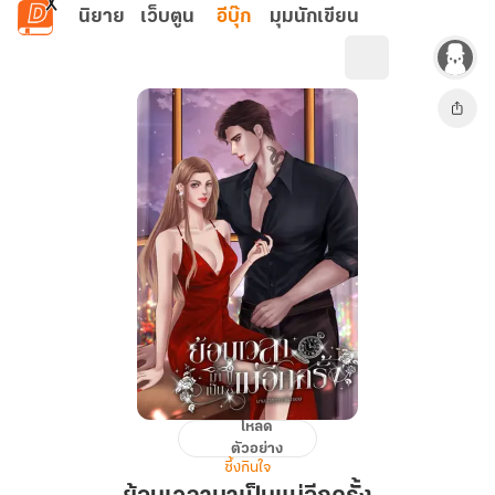
ข้ามไปยังเนื้อหาหลัก
นิยาย
เว็บตูน
อีบุ๊ก
มุมนักเขียน
โหลด
ย้อน
ตัวอย่าง
เวลา
ซึ้งกินใจ
มา