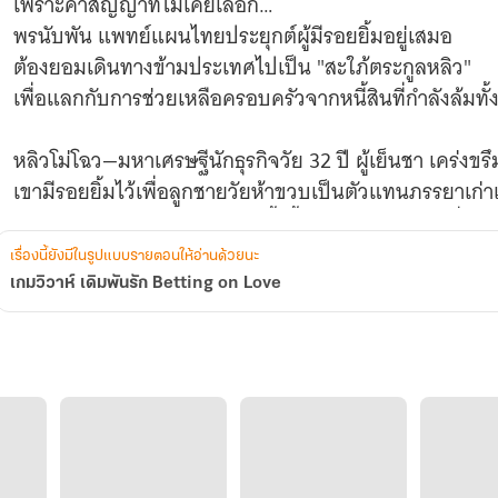
เพราะคำสัญญาที่ไม่เคยเลือก…
พรนับพัน แพทย์แผนไทยประยุกต์ผู้มีรอยยิ้มอยู่เสมอ
ต้องยอมเดินทางข้ามประเทศไปเป็น "สะใภ้ตระกูลหลิว"
เพื่อแลกกับการช่วยเหลือครอบครัวจากหนี้สินที่กำลังล้มทั้งที่
หลิวโม่โฉว—มหาเศรษฐีนักธุรกิจวัย 32 ปี ผู้เย็นชา เคร่งขร
เขามีรอยยิ้มไว้เพื่อลูกชายวัยห้าขวบเป็นตัวแทนภรรยาเก่าเ
ชายหนุ่มยอมรับการแต่งงานครั้งนี้เพียงเพราะเป็นคำสั่งขอ
หญิงสาวชาวไทยตัวเล็กท่าทีเชื่อฟังแต่แววตาดื้อดึง ทำให้
เรื่องนี้ยังมีในรูปแบบรายตอนให้อ่านด้วยนะ
เขาไม่ต้องการ "ภรรยาตามสัญญา"
เกมวิวาห์ เดิมพันรัก Betting on Love
เขาต้องการ ครอบครองเธอทั้งกายและใจ
ทว่าเธอกลับตั้งกำแพง เพราะการแต่งงานครั้งนี้…เธอไม่ได้
ระหว่างความร้อนแรงที่เขามอบให้ และความหวั่นไหวที่เ
หัวใจของใคร… จะยอมแพ้ก่อนกัน?