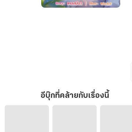
เกม
วิวาห์
เดิม
พัน
รัก
Betting
on
Love
อีบุ๊กที่คล้ายกับเรื่องนี้