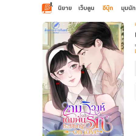
ข้ามไปยังเนื้อหาหลัก
นิยาย
เว็บตูน
อีบุ๊ก
มุมนัก
เ