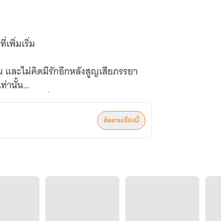
เพิ่มเริ่ม
ึม และไม่คิดมีรักอีกหลังสูญเสียภรรยา
ท่านั้น
งปู่… จนกระทั่งได้พบหน้าเจ้าสาว
หัวใจที่ปิดตายของเขาสั่นไหว
ติดตามเรื่องนี้
เต็มใจแม้แต่น้อย
ธอพยายามซ่อน