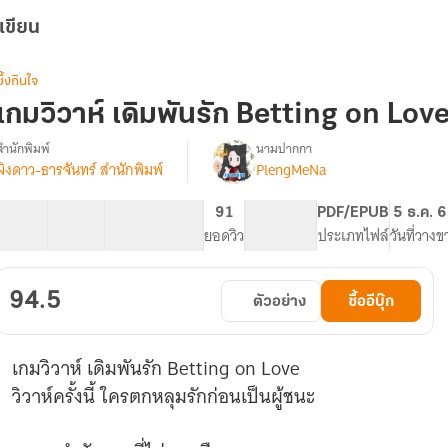
เขียน
ซึ้งกินใจ
เกมวิวาห์ เดิมพันรัก Betting on Lov
สำนักพิมพ์
นามปากกา
ผิงดาว-ธารจันทร์ สำนักพิมพ์
PlengMeNa
รื่อง
เกม
วิวาห์
42 ตอน
59.97K
280
91
PG ทั่วไป
PDF/EPUB
5 ธ.ค. 
เดิม
สารบัญ
จำนวนคำ
จำนวนหน้า (A5)
ยอดวิว
ระดับเนื้อหา
ประเภทไฟล์
วันที่วางข
พัน
รัก
Betting
94.5
ตัวอย่าง
ซื้ออีบุ๊ก
on
Love
เกมวิวาห์ เดิมพันรัก Betting on Love
วิวาห์ครั้งนี้ ใครตกหลุมรักก่อนเป็นผู้ชนะ