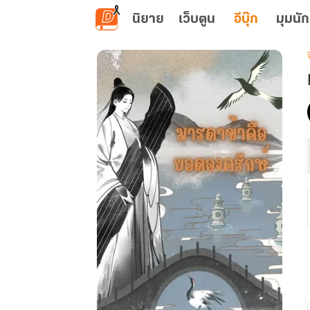
ข้ามไปยังเนื้อหาหลัก
นิยาย
เว็บตูน
อีบุ๊ก
มุมนัก
เ