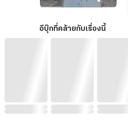
มารดา
ข้า
คือ
อีบุ๊กที่คล้ายกับเรื่องนี้
ยอด
องครักษ์