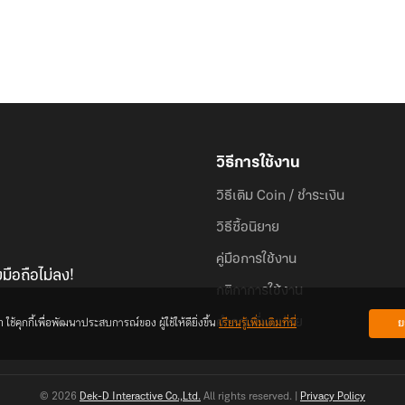
วิธีการใช้งาน
วิธีเติม Coin / ชำระเงิน
วิธีซื้อนิยาย
คู่มือการใช้งาน
มือถือไม่ลง!
กติกาการใช้งาน
้คุกกี้เพื่อพัฒนาประสบการณ์ของ ผู้ใช้ให้ดียิ่งขึ้น
เรียนรู้เพิ่มเติมที่นี่
ย
คำถามที่พบบ่อย
© 2026
Dek-D Interactive Co.,Ltd.
All rights reserved. |
Privacy Policy