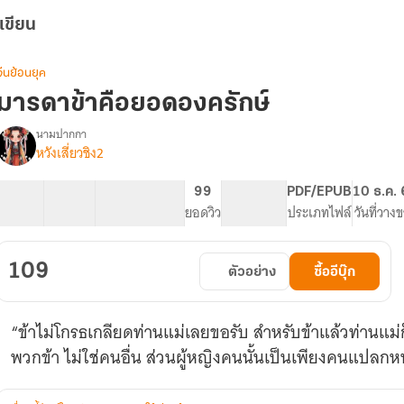
เขียน
จีนย้อนยุค
มารดาข้าคือยอดองครักษ์
นามปากกา
หวังเสี่ยวชิง2
รื่อง
มารดา
ข้า
30 ตอน
47.22K
212
99
PG ทั่วไป
PDF/EPUB
10 ธ.ค.
คือ
สารบัญ
จำนวนคำ
จำนวนหน้า (A5)
ยอดวิว
ระดับเนื้อหา
ประเภทไฟล์
วันที่วาง
ยอด
องครักษ์
109
ตัวอย่าง
ซื้ออีบุ๊ก
“ข้าไม่โกรธเกลียดท่านแม่เลยขอรับ สำหรับข้าแล้วท่านแม่ก็
พวกข้า ไม่ใช่คนอื่น ส่วนผู้หญิงคนนั้นเป็นเพียงคนแปลกหน้