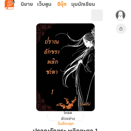
ข้ามไปยังเนื้อหาหลัก
นิยาย
เว็บตูน
อีบุ๊ก
มุมนักเขียน
โหลด
ปราณ
ตัวอย่าง
อักขระ
จีนย้อนยุค
พลิก