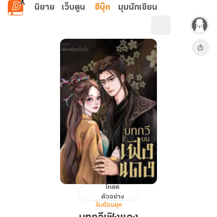
ข้ามไปยังเนื้อหาหลัก
นิยาย
เว็บตูน
อีบุ๊ก
มุมนักเขียน
โหลด
บท
ตัวอย่าง
กวี
จีนย้อนยุค
เฟิง