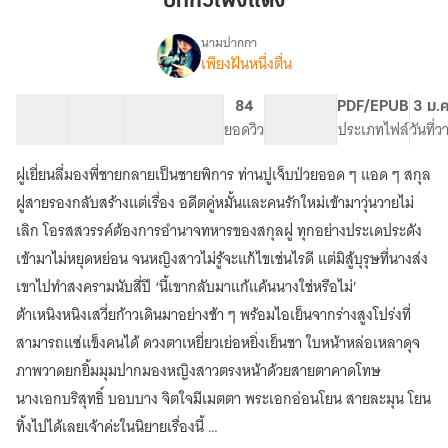
บทกวีเฟิงแดง
แดง
นามปากกา
เพียงฝันหนึ่งตื่น
เรื่อง
บท
กวี
68 ตอน
95.57K
416
84
PG ทั่วไป
PDF/EPUB
3 ม.
บน
สารบัญ
จำนวนคำ
จำนวนหน้า (A5)
ยอดวิว
ระดับเนื้อหา
ประเภทไฟล์
วันที่
เฟิง
แดง
ฝูเยี่ยนลี่มองพี่ชายกลายเป็นชายพิการ ท่านปูเจ็บป่วยออด ๆ แอด ๆ สกุล
ฝูสายรองกลับสร้างแต่เรื่อง อดีตคู่หมั้นและคนรักใหม่เข้ามาวุ่นวายไม่
เลิก โอรสสวรรค์ต้องการอำนาจทหารของสกุลฝู ทุกอย่างประเดประดัง
เข้ามาไม่หยุดหย่อน จนหญิงสาวไม่รู้จะแก้ไขเช่นไรดี แต่มิสู้บุรุษที่นางส่ง
เขาไปทำสงครามนับสี่ปี ‘นี้เขากลับมาแก้แค้นนางใช่หรือไม่’
ต้าเหนิงหนิงเสวี่ยก้าวเดินมาอย่างช้า ๆ พร้อมไอเย็นจากร่างสูงโปร่งที่
สามารถแซ่แข็งคนได้ ดวงตาเหยี่ยวเย่อหยิ่งเย็นชา ใบหน้าหล่อเหลาดุจ
ภาพวาดยกยิ้มมุมปากมองหญิงสาวตรงหน้าด้วยสายตาคาดโทษ
นางเอกบริสุทธิ์ บอบบาง จิตใจมีเมตตา พระเอกอ่อนโยน สายละมุน โยน
ทิ้งไปได้เลยเจ้าค่ะในนิยายเรื่องนี้