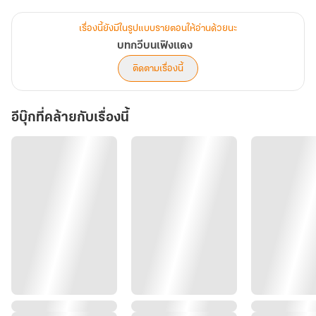
Trigger warning
นิยายเรื่องนี้อาจมีฉากร่วมเพศอย่างเปิดเผย ,
เรื่องนี้ยังมีในรูปแบบรายตอนให้อ่านด้วยนะ
ภาษาที่แสดงอารมณ์ทางเพศ , มีการกระทำที่ผิดศีลธรรม,
บทกวีบนเฟิงแดง
การล่วงละเมิดทางเพศ , การทารุณกรรม , หยาบคาย ,
ติดตามเรื่องนี้
การลงโทษที่รุนแรงหรือกลั่นแกล้ง , เลือด , การทำร้ายร่างกายและจิตใจ
,
อีบุ๊กที่คล้ายกับเรื่องนี้
เหมาะสำหรับผู้ที่มีอายุ 18+ ขึ้นไป
นิยายเรื่องนี้แต่งขึ้นเพื่อความบันเทิงเท่านั้น
อาจมีเหตุการณ์ไม่สมเหตุสมผลบ้าง
ตัวละคร สถานที่ ไม่มีอยู่จริง
แต่งขึ้นตามจินตนาการล้วนๆ