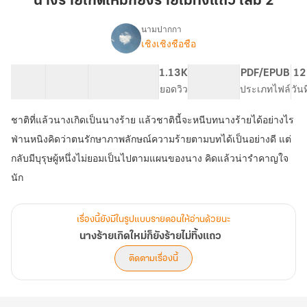
นางร้ายเกิดใหม่ก็ยังร้ายไม่ทิ้งแถว เล่ม 2
ใหม่
ก็
นามปากกา
ยัง
เชิงเชิงชือชือ
เรื่อง
นาง
ร้าย
ร้าย
22 ตอน
72.9K
228
1.13K
PG ทั่วไป
PDF/EPUB
12
ไม่
เกิด
สารบัญ
จำนวนคำ
จำนวนหน้า (A5)
ยอดวิว
ระดับเนื้อหา
ประเภทไฟล์
วัน
ทิ้ง
ใหม่
แถว
ก็
ชาติที่แล้วนางเกิดเป็นนางร้าย แล้วชาตินี้จะหนีบทนางร้ายได้อย่างไร
เล่ม
ยัง
ร้าย
ฟ่านหนิงคิดว่าตนรักษาภาพลักษณ์ความร้ายตามบทได้เป็นอย่างดี แต่
2
ไม่
กลับมีบุรุษผู้หนึ่งไม่ยอมเป็นไปตามแผนของนาง คิดแล้วน่ารำคาญใจ
ทิ้ง
นัก
แถว
เรื่องนี้ยังมีในรูปแบบรายตอนให้อ่านด้วยนะ
นางร้ายเกิดใหม่ก็ยังร้ายไม่ทิ้งแถว
ติดตามเรื่องนี้