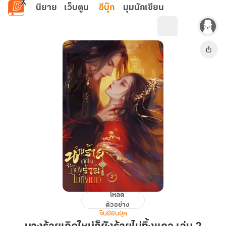
ข้ามไปยังเนื้อหาหลัก
นิยาย
เว็บตูน
อีบุ๊ก
มุมนักเขียน
โหลด
นาง
ตัวอย่าง
ร้าย
จีนย้อนยุค
เกิด