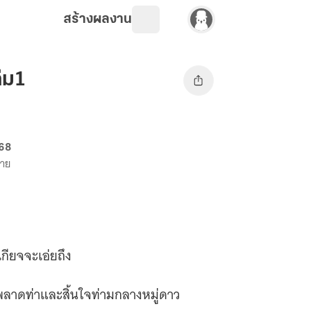
สร้างผลงาน
่ม1
 68
ขาย
เกียจจะเอ่ยถึง
ับพลาดท่าและสิ้นใจท่ามกลางหมู่ดาว