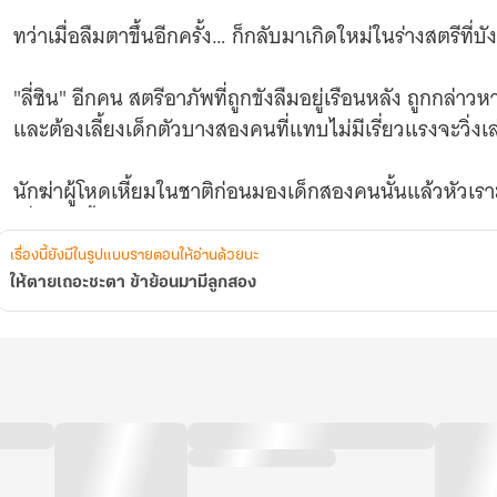
ทว่าเมื่อลืมตาขึ้นอีกครั้ง… ก็กลับมาเกิดใหม่ในร่างสตรีที่บั
"ลี่ซิน" อีกคน สตรีอาภัพที่ถูกขังลืมอยู่เรือนหลัง ถูกกล่า
และต้องเลี้ยงเด็กตัวบางสองคนที่แทบไม่มีเรี่ยวแรงจะวิ่งเล
นักฆ่าผู้โหดเหี้ยมในชาติก่อนมองเด็กสองคนนั้นแล้วหัวเรา
เมื่อชาตินี้ต้องเป็น…
เรื่องนี้ยังมีในรูปแบบรายตอนให้อ่านด้วยนะ
ข้าจะเลี้ยงให้เป็นเสือเป็นมังกร ไม่ใช่ลูกแกะที่ใครก็รังแกได
ให้ตายเถอะชะตา ข้าย้อนมามีลูกสอง
เตรียมพบกับนิยายรักจีนโบราณที่จะพาคุณร่วมเดินทางกับลี่ซิ
อันตรายยิ่งกว่าหน่วยองครักษ์ทั้งกอง
เมื่อนักฆ่าเป็นคนเลี้ยงลูก…ก็มีเพียงอย่างเดียวที่ทั้งแผ่นดิ