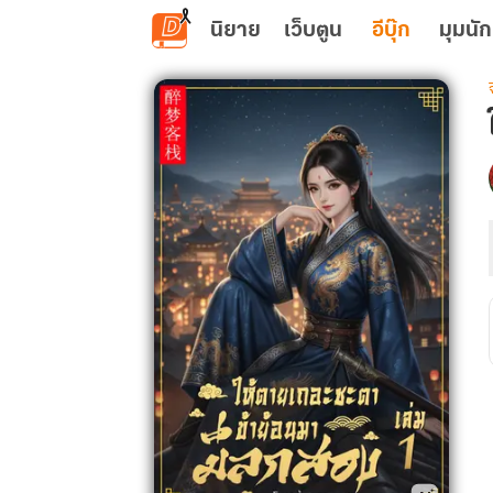
ข้ามไปยังเนื้อหาหลัก
นิยาย
เว็บตูน
อีบุ๊ก
มุมนัก
เ