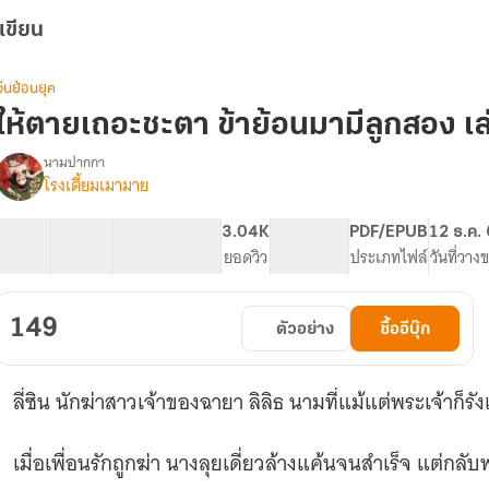
เขียน
จีนย้อนยุค
ให้ตายเถอะชะตา ข้าย้อนมามีลูกสอง เล
นามปากกา
โรงเตี้ยมเมามาย
รื่อง
ให้
ตาย
18 ตอน
55.05K
395
3.04K
PG ทั่วไป
PDF/EPUB
12 ธ.ค.
เถอะ
สารบัญ
จำนวนคำ
จำนวนหน้า (A5)
ยอดวิว
ระดับเนื้อหา
ประเภทไฟล์
วันที่วาง
ชะตา
ข้า
ย้อน
149
ตัวอย่าง
ซื้ออีบุ๊ก
มา
มี
ลูก
ลี่ซิน นักฆ่าสาวเจ้าของฉายา ลิลิธ นามที่แม้แต่พระเจ้าก็รัง
สอง
เมื่อเพื่อนรักถูกฆ่า นางลุยเดี่ยวล้างแค้นจนสำเร็จ แต่กล