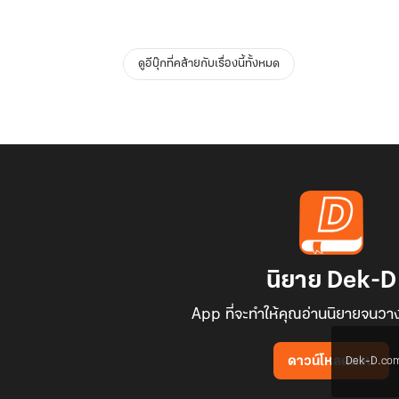
ดูอีบุ๊กที่คล้ายกับเรื่องนี้ทั้งหมด
นิยาย Dek-D
App ที่จะทำให้คุณอ่านนิยายจนวาง
Dek-D.com ใช
ดาวน์โหลดแอป