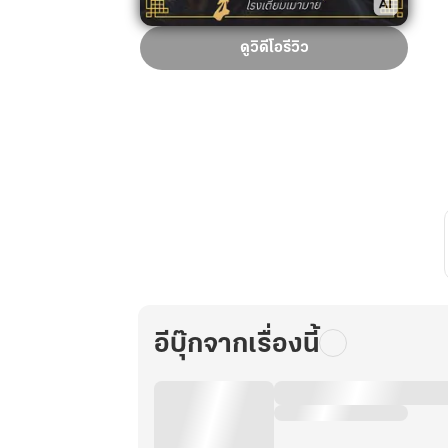
ให้
ดูวิดีโอรีวิว
ตาย
เถอะ
ชะตา
ข้า
ย้อน
มา
มี
ลูก
สอง
เล่ม1
อีบุ๊กจากเรื่องนี้