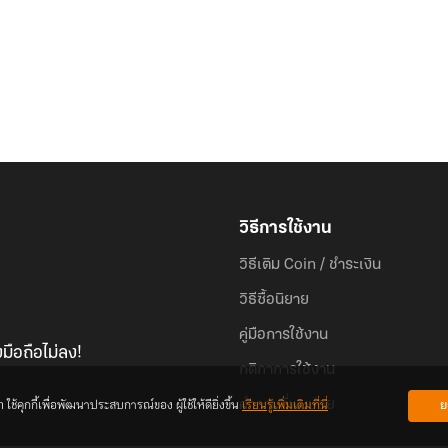
วิธีการใช้งาน
วิธีเติม Coin / ชำระเงิน
วิธีซื้อนิยาย
คู่มือการใช้งาน
มือถือไม่ลง!
กติกาการใช้งาน
้คุกกี้เพื่อพัฒนาประสบการณ์ของ ผู้ใช้ให้ดียิ่งขึ้น
เรียนรู้เพิ่มเติมที่นี่
ย
คำถามที่พบบ่อย