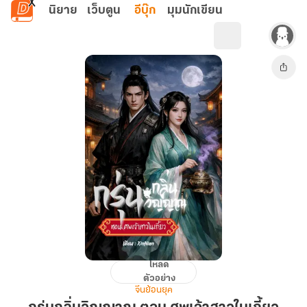
ข้ามไปยังเนื้อหาหลัก
นิยาย
เว็บตูน
อีบุ๊ก
มุมนักเขียน
โหลด
กรุ่น
ตัวอย่าง
กลิ่น
จีนย้อนยุค
วิญญาณ