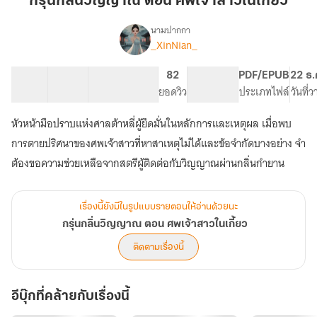
กรุ่นกลิ่นวิญญาณ ตอน ศพเจ้าสาวในเกี้ยว
ตอน
ศพ
นามปากกา
_XinNian_
เรื่อง
เจ้า
กรุ่น
สาว
กลิ่น
14 ตอน
25.64K
129
82
PG ทั่วไป
PDF/EPUB
22 ธ.
ใน
วิญญาณ
สารบัญ
จำนวนคำ
จำนวนหน้า (A5)
ยอดวิว
ระดับเนื้อหา
ประเภทไฟล์
วันที่
เกี้ยว
ตอน
ศพ
หัวหน้ามือปราบแห่งศาลต้าหลี่ผู้ยึดมั่นในหลักการและเหตุผล เมื่อพบ
เจ้า
สาว
การตายปริศนาของศพเจ้าสาวที่หาสาเหตุไม่ได้และข้อจำกัดบางอย่าง จำ
ใน
ต้องขอความช่วยเหลือจากสตรีผู้ติดต่อกับวิญญาณผ่านกลิ่นกำยาน
เกี้ยว
เรื่องนี้ยังมีในรูปแบบรายตอนให้อ่านด้วยนะ
กรุ่นกลิ่นวิญญาณ ตอน ศพเจ้าสาวในเกี้ยว
ติดตามเรื่องนี้
อีบุ๊กที่คล้ายกับเรื่องนี้