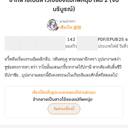
ข้ากลายเป็นสาวใช้ของแม่ทัพหนุ่ม เล่ม 2 (จบ
สาว
บริบูรณ์)
ใช้
ของ
นามปากกา
แม่ทัพ
เซียงไค 盛開
เรื่อง
ข้า
หนุ่ม
กลาย
เล่ม
51 ตอน
122.93K
514
142
PG ทั่วไป
PDF/EPUB
25 ธ
เป็น
สารบัญ
จำนวนคำ
2
จำนวนหน้า (A5)
ยอดวิว
ระดับเนื้อหา
ประเภทไฟล์
วันที
สาว
(จบ
ใช้
อวี้หลันเริ่มแรกแย้มผลิกลีบ..วสันตฤดู หวนวนมาอีกครา.บุปผางามสง่า
บริบูรณ์)
ของ
แม่ทัพ
ชูช่อตระการตา.ทว่า วาโยนั้นแสนเกรี้ยวกราดไร้ปรานี หากต้องดับสิ้นชีวี
หนุ่ม
อัปราชัย...บุปผางามดอกนี้ยังคงทระนงในเกียรติและศักดิ์ศรีตลอดไป
เรื่องนี้ยังมีในรูปแบบรายตอนให้อ่านด้วยนะ
ข้ากลายเป็นสาวใช้ของแม่ทัพหนุ่ม
ติดตามเรื่องนี้