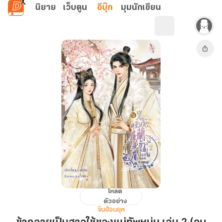
ข้ามไปยังเนื้อหาหลัก
นิยาย
เว็บตูน
อีบุ๊ก
มุมนักเขียน
โหลด
ข้า
ตัวอย่าง
กลาย
จีนย้อนยุค
เป็น