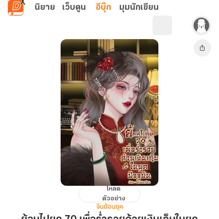
ข้ามไปยังเนื้อหาหลัก
นิยาย
เว็บตูน
อีบุ๊ก
มุมนักเขียน
โหลด
ย้อน
ตัวอย่าง
ไป
จีนย้อนยุค
ยุค