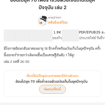
ย้อนไปยุค 70 เพื่อร่ำรวยด้วยเงินเก็บในยุค
70
ปัจจุบัน เล่ม 2
เพื่อ
ร่ำรวย
นามปากกา
ด้วย
หลันอินเซวียน
เรื่อง
ย้อน
เงิน
ไป
เก็บ
25 ตอน
73.12K
322
1.9K
PG ทั่วไป
PDF/EPUB
25 ธ.
ยุค
สารบัญ
จำนวนคำ
ใน
จำนวนหน้า (A5)
ยอดวิว
ระดับเนื้อหา
ประเภทไฟล์
วันที่
70
ยุค
เพื่อ
มีโอกาสย้อนกลับมาตอนอายุ 18 อีกครั้งพร้อมเงินเก็บในยุคปัจจุบัน ครั้ง
ปัจจุบัน
ร่ำรวย
ด้วย
เล่ม
นี้เธอจะร่ำรวยกว่าเดิมจนขึ้นเป็นเศรษฐีอันดับ 1 ให้ดู!
เงิน
2
เล่ม 2 บทที่ 26-50
เก็บ
ใน
ยุค
เรื่องนี้ยังมีในรูปแบบรายตอนให้อ่านด้วยนะ
ปัจจุบัน
ย้อนไปยุค 70 เพื่อร่ำรวยด้วยเงินเก็บในยุคปัจจุบัน
ติดตามเรื่องนี้