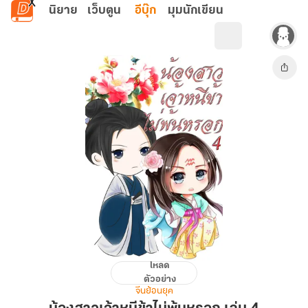
ข้ามไปยังเนื้อหาหลัก
นิยาย
เว็บตูน
อีบุ๊ก
มุมนักเขียน
โหลด
น้อง
ตัวอย่าง
สาว
จีนย้อนยุค
เจ้า