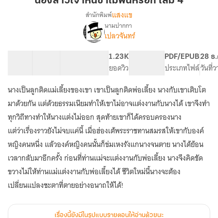
น้องสาวเจ้าหนีข้าไม่พ้นหรอก เล่ม 4
หนี
แสงแข
สำนักพิมพ์
ข้า
นามปากกา
เรื่อง
ไม่
เปลวจันทร์
น้อง
พ้น
สาว
หรอก
เจ้า
12 ตอน
34.71K
154
1.23K
PG ทั่วไป
PDF/EPUB
28 ธ.
เล่ม
หนี
สารบัญ
จำนวนคำ
จำนวนหน้า (A5)
ยอดวิว
ระดับเนื้อหา
ประเภทไฟล์
วันที่
ข้า
4
ไม่
นางเป็นลูกติดแม่เลี้ยงของเขา เขาเป็นลูกติดพ่อเลี้ยง นางกับเขาเติบโต
พ้น
มาด้วยกัน แต่ด้วยธรรมเนียมทำให้เขาไม่อาจแต่งงานกับนางได้ เขาจึงทำ
หรอก
ทุกวิถีทางทำให้นางแต่งไม่ออก สุดท้ายเขาก็ได้ครอบครองนาง
แต่ว่าเรื่องราวยังไม่จบแค่นี้ เมื่อฮ่องเต้พระราชทานสมรสให้เขากับองค์
หญิงคนหนึ่ง แล้วองค์หญิงคนนั้นก็ข่มเหงรังแกนางจนตาย นางได้ย้อน
เวลากลับมาอีกครั้ง ก่อนที่ท่านแม่จะแต่งงานกับพ่อเลี้ยง นางจึงคิดขัด
ขวางไม่ให้ท่านแม่แต่งงานกับพ่อเลี้ยงได้ ชีวิตใหม่นี้นางจะต้อง
เปลี่ยนแปลงชะตาที่ตายอย่างอนาถให้ได้!
เรื่องนี้ยังมีในรูปแบบรายตอนให้อ่านด้วยนะ