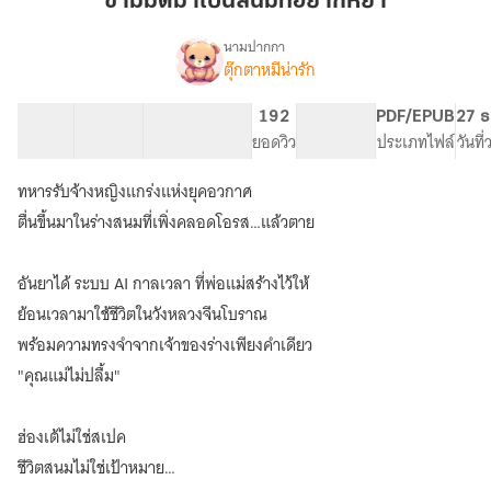
ข้ามมิติมาเป็นสนมที่อยากหย่า
เป็น
สนม
นามปากกา
ตุ๊กตาหมีน่ารัก
เรื่อง
ที่
ข้าม
อยาก
มิติ
75 ตอน
104.24K
522
192
PG ทั่วไป
PDF/EPUB
27 ธ
หย่า
มา
สารบัญ
จำนวนคำ
จำนวนหน้า (A5)
ยอดวิว
ระดับเนื้อหา
ประเภทไฟล์
วันที
เป็น
สนม
ทหารรับจ้างหญิงแกร่งแห่งยุคอวกาศ
ที่
อยาก
ตื่นขึ้นมาในร่างสนมที่เพิ่งคลอดโอรส…แล้วตาย
หย่า
อันยาได้ ระบบ AI กาลเวลา ที่พ่อแม่สร้างไว้ให้
ย้อนเวลามาใช้ชีวิตในวังหลวงจีนโบราณ
พร้อมความทรงจำจากเจ้าของร่างเพียงคำเดียว
"คุณแม่ไม่ปลื้ม"
ฮ่องเต้ไม่ใช่สเปค
ชีวิตสนมไม่ใช่เป้าหมาย