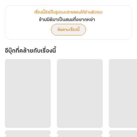
อันยาจึงเลือกจะหย่าและพาลูกชาย (ว่าที่ทายาทอสูรคนต่อไป)
สร้างสำนักคุ้มภัยตามคำแนะนำของระบบ
เรื่องนี้ยังมีในรูปแบบรายตอนให้อ่านด้วยนะ
และเปย์หนุ่มน้อยบัณฑิตหน้าขาวให้สมใจอยาก
ข้ามมิติมาเป็นสนมที่อยากหย่า
ติดตามเรื่องนี้
แต่ทว่า.....ฮ่องเต้ผู้นี้กลับไม่ยอมหย่าให้!!!
อีบุ๊กที่คล้ายกับเรื่องนี้
คำเตือน: มีเนื้อหา LGBTQ+ ในบางช่วง คู่อื่นที่ไม่ใช่คู่พระเอกและ
นางเอก
ปล1.ซื้อผ่าน web หรือ android ถูกกว่า apple
ปล2. อ่านตัวอย่างก่อนการตัดสินใจซื้อค่า