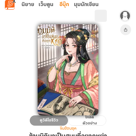
ข้ามไปยังเนื้อหาหลัก
นิยาย
เว็บตูน
อีบุ๊ก
มุมนักเขียน
โหลด
ข้าม
ดูวิดีโอรีวิว
ตัวอย่าง
มิติ
จีนย้อนยุค
มา