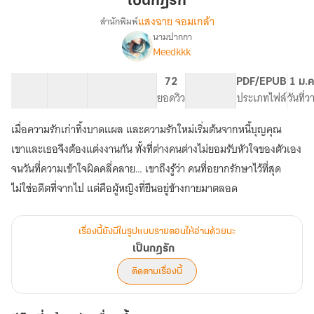
เป็นกฏรัก
แสงฉาย จอมเกล้า
สำนักพิมพ์
นามปากกา
เรื่อง
Meedkkk
เป็นก
ฏรัก
23 ตอน
33.27K
217
72
PG ทั่วไป
PDF/EPUB
1 ม.ค
สารบัญ
จำนวนคำ
จำนวนหน้า (A5)
ยอดวิว
ระดับเนื้อหา
ประเภทไฟล์
วันที่
เมื่อความรักเก่าทิ้งบาดแผล และความรักใหม่เริ่มต้นจากหนี้บุญคุณ
เขาและเธอจึงต้องแต่งงานกัน ทั้งที่ต่างคนต่างไม่ยอมรับหัวใจของตัวเอง
จนวันที่ความเข้าใจผิดคลี่คลาย… เขาถึงรู้ว่า คนที่อยากรักษาไว้ที่สุด
เรื่องนี้ยังมีในรูปแบบรายตอนให้อ่านด้วยนะ
เป็นกฏรัก
ติดตามเรื่องนี้