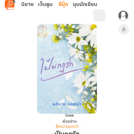
ข้ามไปยังเนื้อหาหลัก
นิยาย
เว็บตูน
อีบุ๊ก
มุมนักเขียน
โหลด
เป็นก
ตัวอย่าง
ฏรัก
รักหวานแหวว