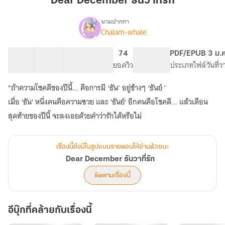
Dear December ธันวาที่รัก
ที่รัก
นามปากกา
Chalam-whale
Dear
เรื่อง
December
ธันวา
35 ตอน
46.33K
254
74
PG ทั่วไป
PDF/EPUB
3 ม.
ที่รัก
สารบัญ
จำนวนคำ
จำนวนหน้า (A5)
ยอดวิว
ระดับเนื้อหา
ประเภทไฟล์
วันที่
"ถ้าความโชคดีของปีนี้... คือการมี ‘ธัน’ อยู่ข้างๆ ‘ธันย์ '
เมื่อ 'ธัน' หนึ่งคนคือความซวย และ 'ธันย์' อีกคนคือโชคดี... แล้วเดือน
สุดท้ายของปีนี้ จะลงเอยด้วยคำว่ารักได้หรือไม่
เรื่องนี้ยังมีในรูปแบบรายตอนให้อ่านด้วยนะ
Dear December ธันวาที่รัก
ติดตามเรื่องนี้
อีบุ๊กที่คล้ายกับเรื่องนี้