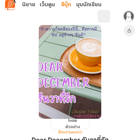
ข้ามไปยังเนื้อหาหลัก
นิยาย
เว็บตูน
อีบุ๊ก
มุมนักเขียน
โหลด
Dear
ตัวอย่าง
December
รักหวานแหวว
ธันวา