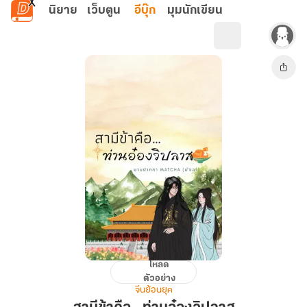
ข้ามไปยังเนื้อหาหลัก
นิยาย
เว็บตูน
อีบุ๊ก
มุมนักเขียน
โหลด
สามี
ตัวอย่าง
ข้า
จีนย้อนยุค
คือ…