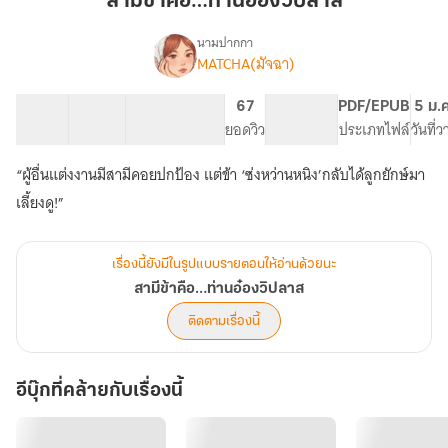
สามีข้าคือ…ท่านอ๋องวิปลาส
ท่าน
อ๋อง
นามปากกา
MATCHA(มัจฉา)
เรื่อง
วิปลาส
สามี
ข้า
40 ตอน
76.84K
460
67
PG ทั่วไป
PDF/EPUB
5 ม.
คือ…
สารบัญ
จำนวนคำ
จำนวนหน้า (A5)
ยอดวิว
ระดับเนื้อหา
ประเภทไฟล์
วันที่
ท่าน
อ๋อง
“ผู้อื่นแต่งงานมีสามีคอยปกป้อง แต่ข้า ‘ซ่งหว่านหนิง’กลับได้ลูกยักษ์มา
วิปลาส
เลี้ยงดู!”
เรื่องนี้ยังมีในรูปแบบรายตอนให้อ่านด้วยนะ
สามีข้าคือ…ท่านอ๋องวิปลาส
ติดตามเรื่องนี้
อีบุ๊กที่คล้ายกับเรื่องนี้