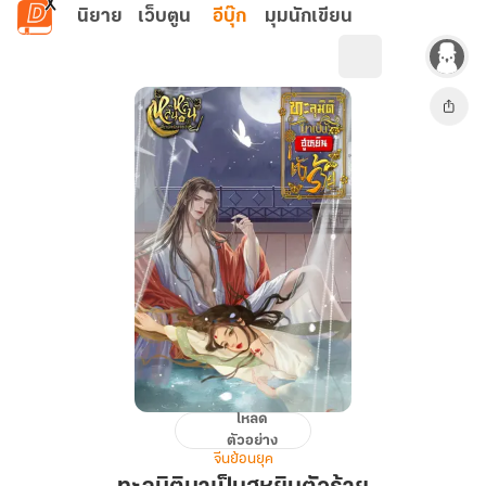
ข้ามไปยังเนื้อหาหลัก
นิยาย
เว็บตูน
อีบุ๊ก
มุมนักเขียน
โหลด
ทะลุ
ตัวอย่าง
มิติ
จีนย้อนยุค
มา