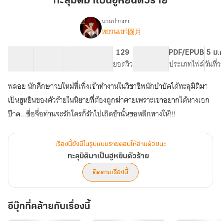
ทะลุมิติมาเป็นฮูหยินตัวร้าย
เป็น
ฮู
นามปากกา
หยวนเยว่圆月
เรื่อง
หยิน
ทะลุ
ตัว
มิติ
74 ตอน
122.39K
761
129
PG ทั่วไป
PDF/EPUB
5 ม.
ร้าย
มา
สารบัญ
จำนวนคำ
จำนวนหน้า (A5)
ยอดวิว
ระดับเนื้อหา
ประเภทไฟล์
วันที
เป็น
ฮู
พลอย นักศึกษาจบใหม่ที่เพิ่งเข้าทำงานในวิชาชีพนักบำบัดได้ทะลุมิติมา
หยิน
ตัว
เป็นฮูหยินของตัวร้ายในนิยายที่ต้องถูกฆ่าตายเพราะเขาอยากได้นางเอก
ร้าย
ป๊าด...ซื่อจื่อท่านจะรักใครก็รักไปเถิดข้านั้นขอหลีกทางให้!!!
เรื่องนี้ยังมีในรูปแบบรายตอนให้อ่านด้วยนะ
ทะลุมิติมาเป็นฮูหยินตัวร้าย
ติดตามเรื่องนี้
อีบุ๊กที่คล้ายกับเรื่องนี้