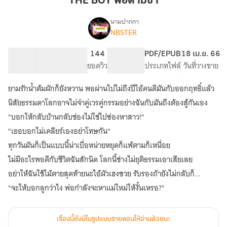
THE BOY พ่อตามขา
ตาม
ขา
นามปากกา
NBSTER
END
เรื่อง
💋
THE
88.38K
435
144
PG ทั่วไป
PDF/EPUB
18 เม.ย. 66
BOY
จำนวนคำ
จำนวนหน้า (A5)
ยอดวิว
ระดับเนื้อหา
ประเภทไฟล์
วันที่วางขาย
พ่อ
ตาม
ยามรักน้ำต้มผักก็ยังหวาน พอผ่านไปไม่ถึงปีไอ้คนดีมันกับออกฤทธิ์แล้ว
ขา
นิสัยธรรมดาโลกอาจไม่จำคู่เวรคู่กรรมอย่างฉันกับมันถึงต้องสู้กันเอง
💋
"บอกให้กลับบ้านกลับช่องไม่ใช่ไปซ่องหาสาว!"
"เธอบอกไม่เคลียร์เองอย่าโทษกัน"
ทุกวันมันก็เป็นแบบนี้น่าเบื่อหน่ายหยุดก็แพ้ตามก็เหนื่อย
ไม่มีอะไรพอดีกับชีวิตฉันสักนิด โลกนี้ช่างไม่ยุติธรรมเอาเสียเลย
อย่าให้ฉันใช้ไม้ตายสุดท้ายนะไอ้ผัวเฮงซวย รับรองถ้ายังไม่กลับก็...
เรื่องนี้ยังมีในรูปแบบรายตอนให้อ่านด้วยนะ