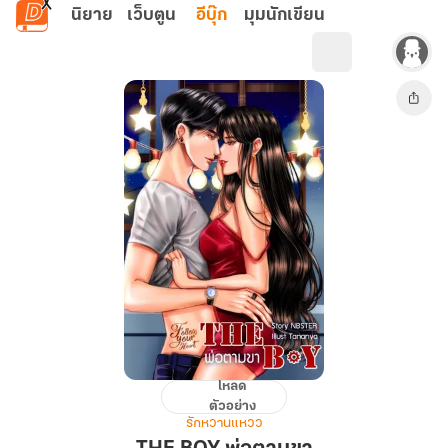
ข้ามไปยังเนื้อหาหลัก
นิยาย
เว็บตูน
อีบุ๊ก
มุมนักเขียน
โหลด
THE
ตัวอย่าง
BOY
รักหวานแหวว
พ่อ