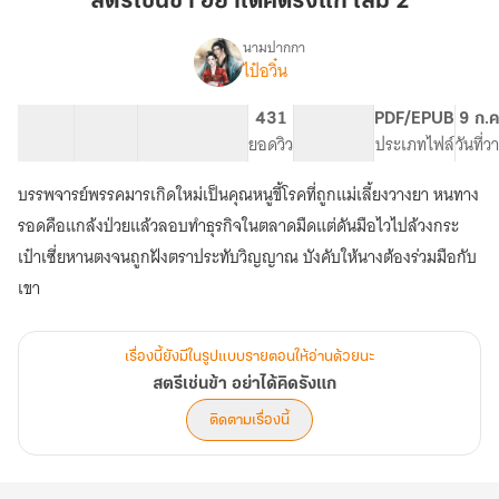
สตรีเช่นข้า อย่าได้คิดรังแก เล่ม 2
อย่า
ได้
นามปากกา
ไป๋อวิ๋น
เรื่อง
คิด
สตรี
รังแก
เช่น
12 ตอน
42.95K
246
431
PG ทั่วไป
PDF/EPUB
9 ก.ค
เล่ม
ข้า
สารบัญ
จำนวนคำ
จำนวนหน้า (A5)
ยอดวิว
ระดับเนื้อหา
ประเภทไฟล์
วันที่
2
อย่า
ได้
บรรพจารย์พรรคมารเกิดใหม่เป็นคุณหนูขี้โรคที่ถูกแม่เลี้ยงวางยา หนทาง
คิด
รังแก
รอดคือแกล้งป่วยแล้วลอบทำธุรกิจในตลาดมืดแต่ดันมือไวไปล้วงกระ
เป๋าเซี่ยหานตงจนถูกฝังตราประทับวิญญาณ บังคับให้นางต้องร่วมมือกับ
เขา
เรื่องนี้ยังมีในรูปแบบรายตอนให้อ่านด้วยนะ
สตรีเช่นข้า อย่าได้คิดรังแก
ติดตามเรื่องนี้