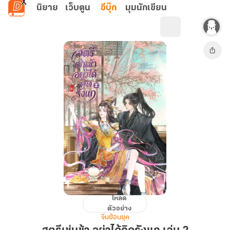
ข้ามไปยังเนื้อหาหลัก
นิยาย
เว็บตูน
อีบุ๊ก
มุมนักเขียน
โหลด
สตรี
ตัวอย่าง
เช่น
จีนย้อนยุค
ข้า