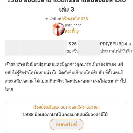
1988 ย้อนเวลามาเป็นภรรยาแสนดีของสามีใบ้
มา
เล่ม 3
เป็น
ครีษมายัน1638
สำนักพิมพ์
ภรรยา
นามปากกา
แสน
1988
เรื่อง
หวงตี้ny
ดี
ย้อน
เวลา
ของ
15 ตอน
23.58K
163
526
PG ทั่วไป
PDF/EPUB
14 ม.
มา
สามี
สารบัญ
จำนวนคำ
จำนวนหน้า (A5)
ยอดวิว
ระดับเนื้อหา
ประเภทไฟล์
วันที่
เป็น
ใบ้
ภรรยา
เล่ม
แสน
เจ้าของร่างเดิมมีสามีสุดหล่อและมีลูกสาวสุดน่ารักเป็นของตัวเอง แต่
3
ดี
กลับไม่รู้จักรักใคร่ถนอมห่วงใย ผิดกับจินเซี่ยคนใหม่ลิบลับ ที่ทั้งแสนดี
ของ
และเฉลียวฉลาด ไม่แปลกที่สามีจะติดหล่อนงอมแงมจนไม่อยากห่างไป
สามี
ใบ้
ไหน!
เรื่องนี้ยังมีในรูปแบบรายตอนให้อ่านด้วยนะ
1988 ย้อนเวลามาเป็นภรรยาแสนดีของสามีใบ้
ติดตามเรื่องนี้