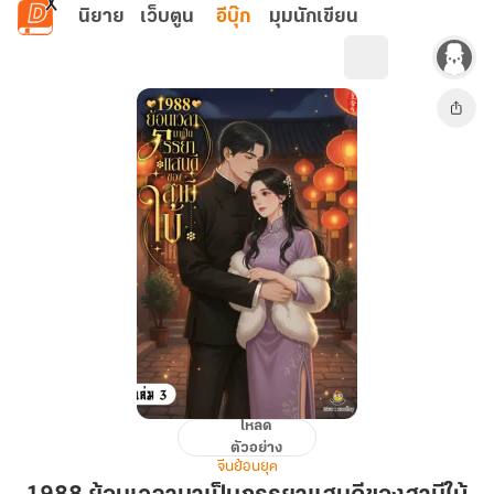
ข้ามไปยังเนื้อหาหลัก
นิยาย
เว็บตูน
อีบุ๊ก
มุมนักเขียน
โหลด
1988
ตัวอย่าง
ย้อน
จีนย้อนยุค
เวลา