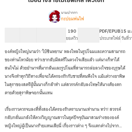
เมื่อนางร้ายไม่ไยดีเหล่าตัวเอก
ไม่
ไยดี
นามปากกา
กะปอมพ่นไฟ
เรื่อง
เหล่า
เมื่อ
ตัวเอก
นาง
24 ตอน
38.53K
221
190
PG ทั่วไป
PDF/EPUB
15 ม.
ร้าย
สารบัญ
จำนวนคำ
จำนวนหน้า (A5)
ยอดวิว
ระดับเนื้อหา
ประเภทไฟล์
วันที่
ไม่
ไยดี
องค์หญิงใหญ่นามว่า 'ไป๋ซินหยาน' หลงใหลในรูปโฉมและความสามารถ
เหล่า
ตัวเอก
ของท่านโหวน้อย ทว่าเขากลับมีสตรีในดวงใจเสียแล้ว แต่นางก็หาได้
สนใจไม่ ด้วยอำนาจที่มากล้นและรูปโฉมที่สามารถล่อลวงใจของบุรุษได้
นางจึงทำทุกวิถีทางเพื่อจะได้ครองรักกับชายที่ตนพึงใจ แม้แต่วางยาพิษ
ในสุราของสตรีผู้นั้นนางก็กล้าทำ แต่สวรรค์กลับลงโทษให้นางต้องตก
ตายด้วยสุราพิษจอกนั้นแทน
เรื่องราวควรจบลงที่ทั้งสองได้ครองรักตราบนานเท่านาน ทว่า! สวรรค์
กลับกลั่นแกล้งให้ดวงวิญญาณสาวในยุคปัจจุบันมาสวมร่างขององค์
หญิงใหญ่ผู้เป็นนางร้ายแทนเสียนี่ เรื่องราวต่าง ๆ จึงแตกต่างไปจาก