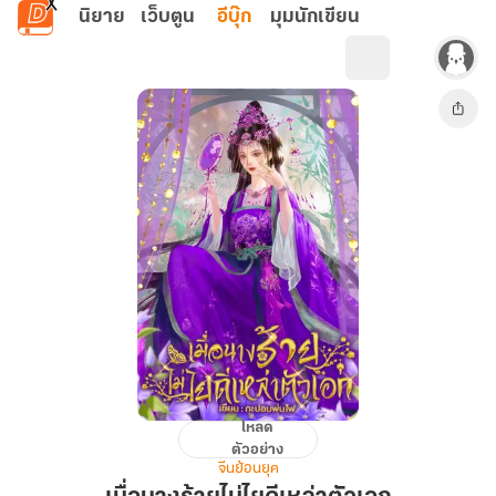
ข้ามไปยังเนื้อหาหลัก
นิยาย
เว็บตูน
อีบุ๊ก
มุมนักเขียน
โหลด
เมื่อ
ตัวอย่าง
นาง
จีนย้อนยุค
ร้าย