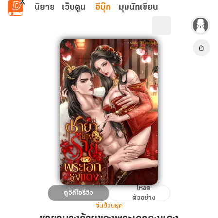
ข้ามไปยังเนื้อหาหลัก
นิยาย
เว็บตูน
อีบุ๊ก
มุมนักเขียน
โหลด
ชายา
ดูวิดีโอรีวิว
ตัวอย่าง
นาง
จีนย้อนยุค
ร้าย