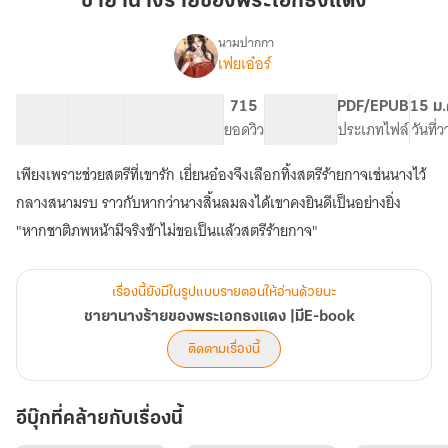
ชายานางร้ายของพระเอกธงแดง
ของ
พระเอก
นามปากกา
เฟยเอ๋อร์
เรื่อง
ธง
ชายา
แดง
นาง
38 ตอน
78.07K
498
715
PG ทั่วไป
PDF/EPUB
15 ม.
ร้าย
สารบัญ
จำนวนคำ
จำนวนหน้า (A5)
ยอดวิว
ระดับเนื้อหา
ประเภทไฟล์
วันที่
ของ
พระเอก
เพียงเพราะช่วยสตรีที่เขารัก เยี่ยนอ๋องจึงเลือกทิ้งสตรีร้ายกาจเช่นนางไว้
ธง
แดง
กลางสนามรบ ราวกับหากว่านางสิ้นลมลงได้เขาคงยินดีเป็นอย่างยิ่ง
|
"หากชาติภพหน้ามีจริงข้าไม่ขอเป็นแล้วสตรีร้ายกาจ"
มีE-
book
เรื่องนี้ยังมีในรูปแบบรายตอนให้อ่านด้วยนะ
ชายานางร้ายของพระเอกธงแดง |มีE-book
ติดตามเรื่องนี้
อีบุ๊กที่คล้ายกับเรื่องนี้