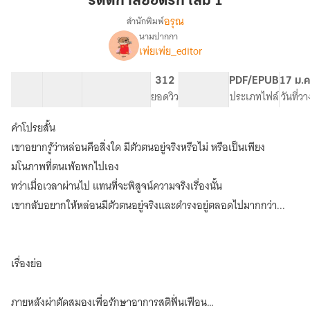
รัตติกาลยอดรัก เล่ม 1
เล่ม
อรุณ
สำนักพิมพ์
1
นามปากกา
เรื่อง
เพ่ยเพ่ย_editor
รัตติกาล
ยอด
รัก
8 ตอน
87.57K
509
312
PG ทั่วไป
PDF/EPUB
17 ม.ค
[สนพ.อรุณ]
สารบัญ
จำนวนคำ
จำนวนหน้า (A5)
ยอดวิว
ระดับเนื้อหา
ประเภทไฟล์
วันที่ว
คำโปรยสั้น
เขาอยากรู้ว่าหล่อนคือสิ่งใด มีตัวตนอยู่จริงหรือไม่ หรือเป็นเพียง
มโนภาพที่ตนเพ้อพกไปเอง
ทว่าเมื่อเวลาผ่านไป แทนที่จะพิสูจน์ความจริงเรื่องนั้น
เขากลับอยากให้หล่อนมีตัวตนอยู่จริงและดำรงอยู่ตลอดไปมากกว่า...
เรื่องย่อ
ภายหลังผ่าตัดสมองเพื่อรักษาอาการสติฟั่นเฟือน