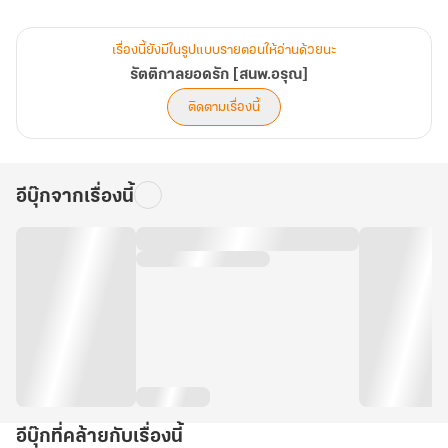
‘จักรกฤษณ์’ ดร.หนุ่มผู้สนใจศึกษาด้านจิตศาสตร์และวิญญาณศาสตร์
ก็เริ่มมองเห็น ‘บางอย่าง’ ที่คนทั่วไปมองไม่เห็น
เรื่องนี้ยังมีในรูปแบบรายตอนให้อ่านด้วยนะ
เพื่อศึกษาให้กระจ่าง ชายหนุ่มจึงไปเก็บตัวอยู่ในวังร้างยามค่ำคืน
รัตติกาลยอดรัก [สนพ.อรุณ]
เขียนวิทยานิพนธ์เกี่ยวกับเรื่องนี้
ติดตามเรื่องนี้
ภายใต้แสงตะเกียงวอมแวมและบรรยากาศวังเวงในที่แห่งนั้น
เขาได้พบทั้งวิญญาณ ภาพเหตุการณ์ในมิติแปลกประหลาด
รวมถึง ‘สาวงาม’ ลึกลับผู้งามดุจนางฟ้านางสวรรค์
อีบุ๊กจากเรื่องนี้
หล่อนไม่ใช่ผี ไม่ใช่วิญญาณอย่างที่เขาเคยพบ...แต่ก็ไม่ใช่คน
มีเนื้อหนังให้สัมผัสแตะต้องได้ ทว่าไม่มีเงา!
หล่อนคือสิ่งใด ใช่อีกสิ่งหนึ่งที่อยู่นอกเหนือการรับรู้ของมนุษย์ธรรมดา
หรือไม่
หรือจะเป็นเพียงภาพจินตนาการที่เขาสร้างขึ้นมาเองเพราะอาการป่วยไข้
ทางสมองกันแน่
จักรกฤษณ์ต้องพิสูจน์เรื่องนี้ให้ได้!
ทว่าการเข้าไปยุ่งกับสิ่งที่อยู่พ้นไปจากขอบเขตของมนุษย์เช่นนี้...สุดท้าย
อีบุ๊กที่คล้ายกับเรื่องนี้