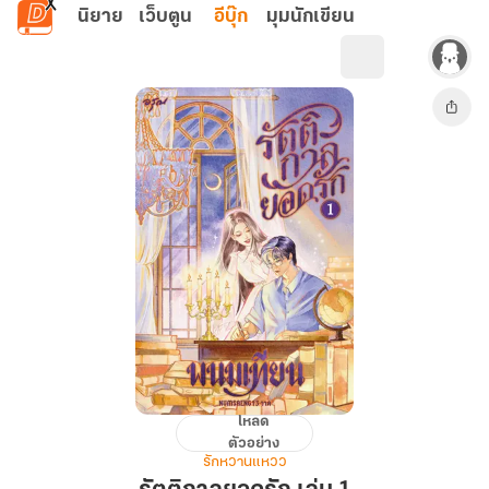
ข้ามไปยังเนื้อหาหลัก
นิยาย
เว็บตูน
อีบุ๊ก
มุมนักเขียน
โหลด
รัตติกาล
ตัวอย่าง
ยอด
รักหวานแหวว
รัก