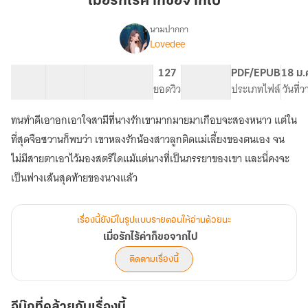
เมื่อรักไร้ค่าก็ขอจากไป
ค่า
ก็
นามปากกา
Lovedee
เรื่อง
ขอ
เมื่อ
จาก
รัก
28 ตอน
37.06K
244
127
PG ทั่วไป
PDF/EPUB
18 ม.
ไป
ไร้
สารบัญ
จำนวนคำ
จำนวนหน้า (A5)
ยอดวิว
ระดับเนื้อหา
ประเภทไฟล์
วันที่
ค่า
ก็
ทนทำดีเอาอกเอาใจสามีที่นางรักเขามากมายมาเกือบจะสองหนาว แต่ใน
ขอ
จาก
ที่สุดจือซวานก็พบว่า เขาหลงรักน้องสาวลูกติดแม่เลี้ยงของตนเอง จน
ไป
ไม่มีสายตาเอาไว้มองสตรีใดแม้แต่นางที่เป็นภรรยาของเขา และนี่คงจะ
เป็นฟางเส้นสุดท้ายของนางแล้ว
เรื่องนี้ยังมีในรูปแบบรายตอนให้อ่านด้วยนะ
เมื่อรักไร้ค่าก็ขอจากไป
ติดตามเรื่องนี้
อีบุ๊กที่คล้ายกับเรื่องนี้