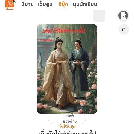
ข้ามไปยังเนื้อหาหลัก
นิยาย
เว็บตูน
อีบุ๊ก
มุมนักเขียน
โหลด
เมื่อ
ตัวอย่าง
รัก
จีนย้อนยุค
ไร้