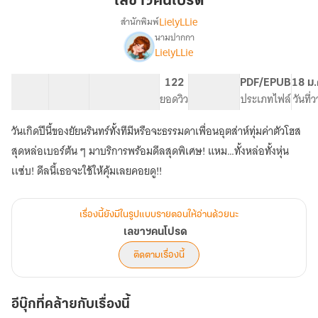
เลขาฯคนโปรด
LielyLLie
สำนักพิมพ์
นามปากกา
เรื่อง
LielyLLie
เลขาฯ
คน
โปรด
34 ตอน
69.39K
361
122
PG ทั่วไป
PDF/EPUB
18 ม.
สารบัญ
จำนวนคำ
จำนวนหน้า (A5)
ยอดวิว
ระดับเนื้อหา
ประเภทไฟล์
วันที่
วันเกิดปีนี้ของยัยนรินทร์ทั้งทีมีหรือจะธรรมดาเพื่อนอุตส่าห์ทุ่มค่าตัวโฮส
สุดหล่อเบอร์ต้น ๆ มาบริการพร้อมดีลสุดพิเศษ! แหม…ทั้งหล่อทั้งหุ่น
เเซ่บ! ดีลนี้เธอจะใช้ให้คุ้มเลยคอยดู!!
เรื่องนี้ยังมีในรูปแบบรายตอนให้อ่านด้วยนะ
เลขาฯคนโปรด
ติดตามเรื่องนี้
อีบุ๊กที่คล้ายกับเรื่องนี้