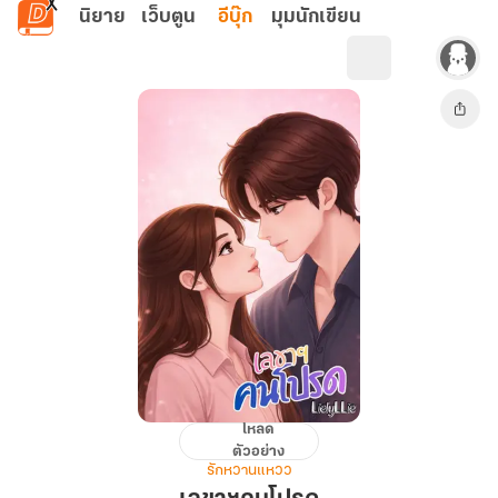
ข้ามไปยังเนื้อหาหลัก
นิยาย
เว็บตูน
อีบุ๊ก
มุมนักเขียน
โหลด
เลขาฯ
ตัวอย่าง
คน
รักหวานแหวว
โปรด