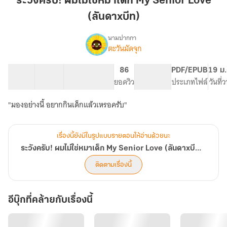
ระวังครับ! ผมไม่ใช่หมาเด็ก My Senior Love
ไม่ใช่
(ลันดาxบีท)
หมา
เด็ก
นามปากกา
My
ตะวันมัดจุก
เรื่อง
ระวัง
Senior
ครับ!
Love
39 ตอน
58.96K
440
86
NC 18
PDF/EPUB
19 ม.
ผม
สารบัญ
จำนวนคำ
(ลันดาxบีท)
จำนวนหน้า (A5)
ยอดวิว
ระดับเนื้อหา
ประเภทไฟล์
วันที่
ไม่ใช่
หมา
"มองอย่างนี้ อยากกินเด็กแล้วเหรอครับ"
เด็ก
My
Senior
Love
เรื่องนี้ยังมีในรูปแบบรายตอนให้อ่านด้วยนะ
(ลันดาxบีท)
ระวังครับ! ผมไม่ใช่หมาเด็ก My Senior Love (ลันดาxบีท)
ติดตามเรื่องนี้
อีบุ๊กที่คล้ายกับเรื่องนี้