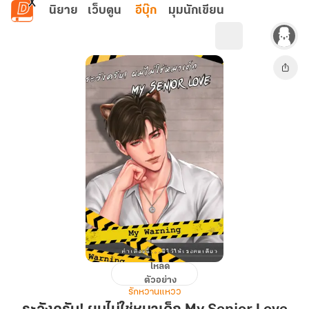
ข้ามไปยังเนื้อหาหลัก
นิยาย
เว็บตูน
อีบุ๊ก
มุมนักเขียน
โหลด
ระวัง
ตัวอย่าง
ครับ!
รักหวานแหวว
ผม