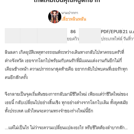
เกิดใหม่เป็นคุณหนูตกยาก
คุณ
หนู
นามปากกา
เสี่ยวหลินหลัน
เรื่อง
ตกยาก
เกิด
ใหม่
26 ตอน
38.44K
179
86
PG ทั่วไป
PDF/EPUB
21 ม.
เป็น
สารบัญ
จำนวนคำ
จำนวนหน้า (A5)
ยอดวิว
ระดับเนื้อหา
ประเภทไฟล์
วันที่
คุณ
หนู
ลินลดา เกิดอุบัติเหตุทางรถยนต์ระหว่างเดินทางกลับไปหาครอบครัวที่
ตกยาก
ต่างจังหวัด เธอจากโลกไปพร้อมกับคนรักที่มีแผนแต่งงานกันอีกไม่กี่
เดือนข้างหน้า ความปรารถนาสุดท้ายคือ อยากกลับไปพบคนที่เธอรักทุก
คนอีกสักครั้ง
จึงกลายเป็นจุดเริ่มต้นของการกลับมามีชีวิตใหม่ เพียงแต่ว่าชีวิตใหม่ของ
เธอนี้ กลับเปลี่ยนไปอย่างสิ้นเชิง ทุกอย่างต่างจากโลกใบเดิม ทั้งยุคสมัย
ทั้งประเทศ แล้วไหนจะความทรงจำของร่างใหม่นี้อีก
...แต่ไม่เป็นไร ไม่ว่าจะความเปลี่ยนแปลงอะไร หรือชีวิตต้องลำบากสัก