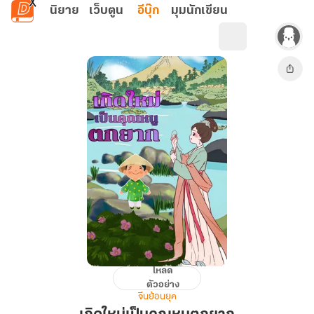
ข้ามไปยังเนื้อหาหลัก
นิยาย
เว็บตูน
อีบุ๊ก
มุมนักเขียน
โหลด
เกิด
ตัวอย่าง
ใหม่
จีนย้อนยุค
เป็น