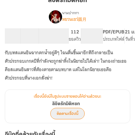
ลิขิตรักมิติหยก
หยก
นามปากกา
หยวนเยว่圆月
เรื่อง
ลิขิต
รัก
91 ตอน
187.19K
893
112
PG ทั่วไป
PDF/EPUB
21 ม
มิติ
สารบัญ
จำนวนคำ
จำนวนหน้า (A5)
ยอดวิว
ระดับเนื้อหา
ประเภทไฟล์
วันที
หยก
รับบทสแตนอินฉากตกน้ำอยู่ดีๆ ไฉนตื่นขึ้นมาอีกทีถึงกลายเป็น
ตัวประกอบเกรดบีที่กำลังจะถูกฆ่าทิ้งในนิยายไปได้เล่า! ในกองถ่ายเธอ
คือสแตนอินสาวที่ต้องตายตามบทบาท แต่ในโลกนิยายเธอคือ
ตัวประกอบที่นางเอกสั่งฆ่า!
เรื่องนี้ยังมีในรูปแบบรายตอนให้อ่านด้วยนะ
ลิขิตรักมิติหยก
ติดตามเรื่องนี้
อีบุ๊กที่คล้ายกับเรื่องนี้