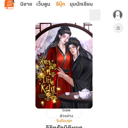
ข้ามไปยังเนื้อหาหลัก
นิยาย
เว็บตูน
อีบุ๊ก
มุมนักเขียน
โหลด
ลิขิต
ตัวอย่าง
รัก
จีนย้อนยุค
มิติ