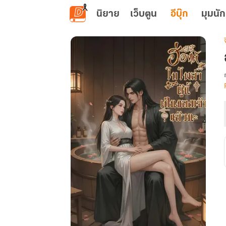
ข้ามไปยังเนื้อหาหลัก
นิยาย
เว็บตูน
อีบุ๊ก
มุมนัก
เ
ผ
น