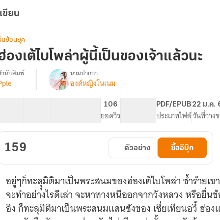
เขียน
จีนย้อนยุค
ฮ่องเต้ไบโพล่าผู้นี้เป็นของเจ้าแล้วนะ
สำนักพิมพ์
นามปากกา
Pple
องค์หญิงโนเนม
รื่อง
ฮ่องเต้
ไบ
36 ตอน
56.74K
241
106
PG ทั่วไป
PDF/EPUB
22 ม.ค.
โพ
สารบัญ
จำนวนคำ
จำนวนหน้า (A5)
ยอดวิว
ระดับเนื้อหา
ประเภทไฟล์
วันที่วาง
ล่า
ู้
ี้
159
ตัวอย่าง
ซื้ออีบุ๊ก
เป็น
ของ
เจ้า
อยู่ๆก็ทะลุุมิติมาเป็นพระสนมของฮ่องเต้ไบโพล่า ซ้ำร้ายเขา
แล้ว
นะ
จะทำอย่างไรดีเล่า จะหาทางหนีออกจากวังหลวง หรือยื่นข้อเสนอที
อิง ก็ทะลุมิติมาเป็นพระสนมแสนชังของ เซี่ยเทียนอวี้ ฮ่องเต้ไบโพล่าที่อารมณ์ขึ้นๆลงๆ นางต้อง