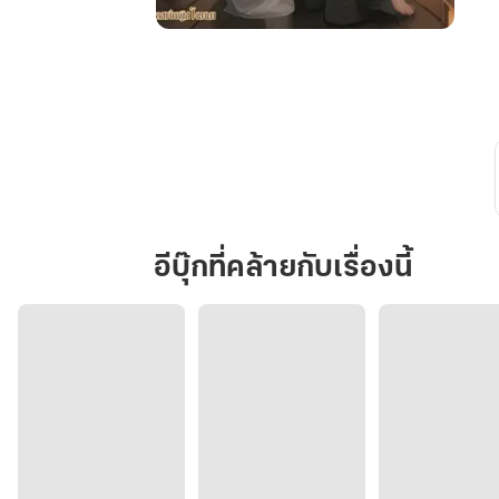
ฮ่องเต้
ไบ
โพ
ล่า
ผู้
นี้
เป็น
ของ
เจ้า
อีบุ๊กที่คล้ายกับเรื่องนี้
แล้ว
นะ