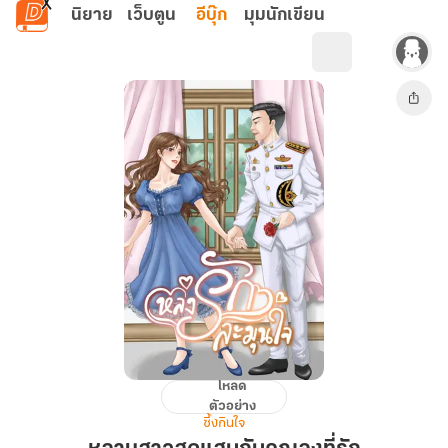
ข้ามไปยังเนื้อหาหลัก
นิยาย
เว็บตูน
อีบุ๊ก
มุมนักเขียน
โหลด
หลาน
ตัวอย่าง
สาว
ซึ้งกินใจ
สุด