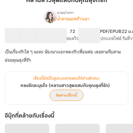
หลานสาวสุดแสบกับคุณลุงที่รัก
แสบ
กับ
นามปากกา
น้ำตาลมะพร้าวเผา
เรื่อง
คุณ
หลง
ลุง
รัก
38 ตอน
36.24K
168
72
PG ทั่วไป
PDF/EPUB
22 ม.
ที่รัก
ละมุน
สารบัญ
จำนวนคำ
จำนวนหน้า (A5)
ยอดวิว
ระดับเนื้อหา
ประเภทไฟล์
วันที่
ใจ
(หลาน
เป็นเรื่องรักใส ๆ นะคะ น้องนางเอกหลงรักเพื่อนพ่อ เลยตามจีบตาม
สาว
สุด
อ่อยคุณลุงที่รัก
แสบ
กับ
คุณ
เรื่องนี้ยังมีในรูปแบบรายตอนให้อ่านด้วยนะ
ลุง
หลงรักละมุนใจ (หลานสาวสุดแสบกับคุณลุงที่รัก)
ที่รัก)
ติดตามเรื่องนี้
อีบุ๊กที่คล้ายกับเรื่องนี้