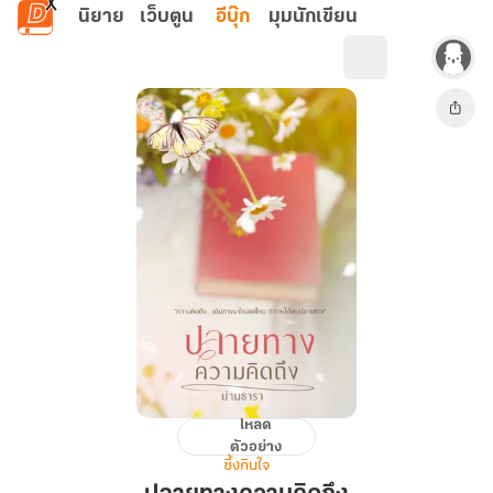
ข้ามไปยังเนื้อหาหลัก
นิยาย
เว็บตูน
อีบุ๊ก
มุมนักเขียน
โหลด
ปลาย
ตัวอย่าง
ทาง
ซึ้งกินใจ
ความ