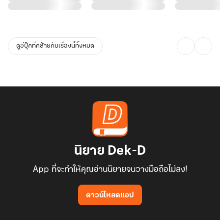
** คำชี้แจงและคำเตือนจากผู้เขียน (Writer's Note) **
ดูอีบุ๊กที่คล้ายกับเรื่องนี้ทั้งหมด
สวัสดีค่ะนักอ่านที่น่ารักทุกท่าน ยินดีต้อนรับสู่ 'ปลายทางความคิดถึง'
นะคะ
นิยายเรื่องนี้เป็นแนว โรแมนติก-ดราม่า ที่ตั้งใจถ่ายทอดอารมณ์ความรัก
ที่ต้องก้าวผ่านความเจ็บปวด ความเข้าใจผิด และกำแพงทิฐิ เพื่อให้เรา
เห็นคุณค่าของการให้อภัยและการเริ่มต้นใหม่
แม้โทนเรื่องโดยรวมจะเน้นความซาบซึ้งใจ แต่เพื่อให้คุณนักอ่านได้
นิยาย Dek-D
เตรียมหัวใจ (และเตรียมทิชชู่) ให้พร้อมสำหรับการเดินทาง ผู้เขียนขอ
App ที่จะทำให้คุณอ่านนิยายจนวางมือถือไม่ลง!
แจ้งเตือนเนื้อหาบางส่วนที่อาจกระทบกระเทือนความรู้สึก ดังนี้ค่ะ
ดาวน์โหลดแอป
ความบีบคั้นทางอารมณ์ : ช่วงแรกของเรื่อง ตัวละครอาจมีการใช้คำพูด
ทำร้ายจิตใจ และมีการกระทำที่สร้างความเจ็บปวดจากความเข้าใจผิด