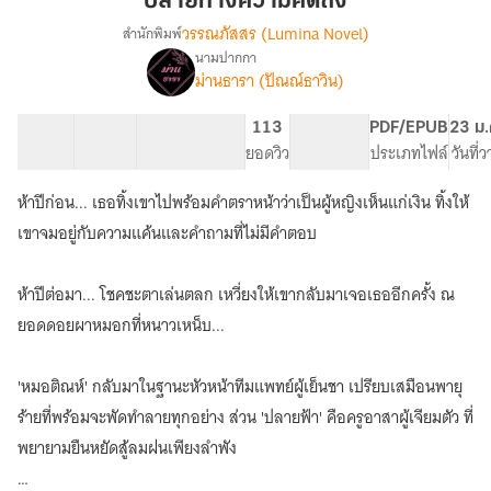
ปลายทางความคิดถึง
คิดถึง
วรรณภัสสร (Lumina Novel)
สำนักพิมพ์
นามปากกา
เรื่อง
ม่านธารา (ปัณณ์ธาวิน)
ปลาย
ทาง
ความ
23 ตอน
31.21K
156
113
PG ทั่วไป
PDF/EPUB
23 ม.
คิดถึง
สารบัญ
จำนวนคำ
จำนวนหน้า (A5)
ยอดวิว
ระดับเนื้อหา
ประเภทไฟล์
วันที่
ห้าปีก่อน... เธอทิ้งเขาไปพร้อมคำตราหน้าว่าเป็นผู้หญิงเห็นแก่เงิน ทิ้งให้
เขาจมอยู่กับความแค้นและคำถามที่ไม่มีคำตอบ
ห้าปีต่อมา... โชคชะตาเล่นตลก เหวี่ยงให้เขากลับมาเจอเธออีกครั้ง ณ
ยอดดอยผาหมอกที่หนาวเหน็บ...
'หมอติณห์' กลับมาในฐานะหัวหน้าทีมแพทย์ผู้เย็นชา เปรียบเสมือนพายุ
ร้ายที่พร้อมจะพัดทำลายทุกอย่าง ส่วน 'ปลายฟ้า' คือครูอาสาผู้เจียมตัว ที่
พยายามยืนหยัดสู้ลมฝนเพียงลำพัง