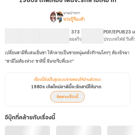
1980s เกิดใหม่ชาตินี้จะรักสามีให้มาก
ชาติ
นี้
นามปากกา
หว่อปู้จือเต้า
1980s
จะ
เรื่อง
เกิด
รัก
ใหม่
79 ตอน
156.15K
709
373
PG ทั่วไป
PDF/EPUB
23 ม
สามี
ชาติ
สารบัญ
จำนวนคำ
จำนวนหน้า (A5)
ยอดวิว
ระดับเนื้อหา
ประเภทไฟล์
วันที
ให้
นี้
มาก
จะ
เปลี่ยนสามีที่แสนเย็นชา ให้กลายเป็นชายหนุ่มคลั่งรักจนใครๆ ต้องอิจฉา
รัก
“สามีไม่ต้องห่วง! ชาตินี้ ฉันจะจีบพี่เอง!”
สามี
ให้
มาก
เรื่องนี้ยังมีในรูปแบบรายตอนให้อ่านด้วยนะ
1980s เกิดใหม่ชาตินี้จะรักสามีให้มาก
ติดตามเรื่องนี้
อีบุ๊กที่คล้ายกับเรื่องนี้