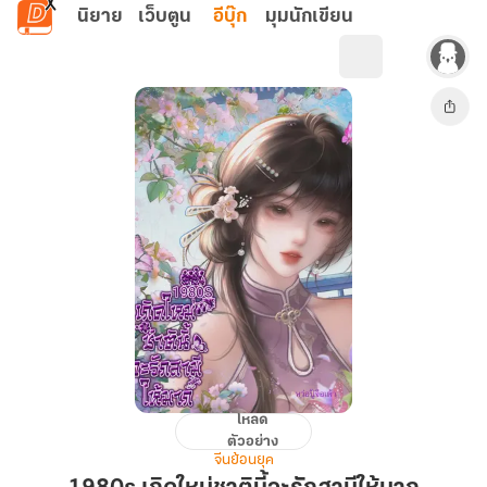
ข้ามไปยังเนื้อหาหลัก
นิยาย
เว็บตูน
อีบุ๊ก
มุมนักเขียน
โหลด
1980s
ตัวอย่าง
เกิด
จีนย้อนยุค
ใหม่