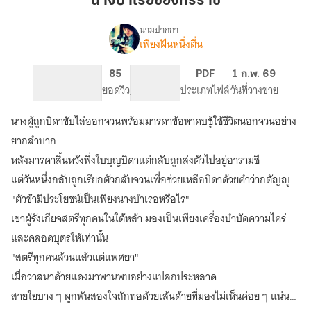
นางบำเรอของทรราช
ทรราช
นามปากกา
เพียงฝันหนึ่งตื่น
เรื่อง
นาง
บำเรอ
430
85
NC 18
PDF
1 ก.พ. 69
ของ
จำนวนหน้า (A5)
ยอดวิว
ระดับเนื้อหา
ประเภทไฟล์
วันที่วางขาย
ทรราช
นางผู้ถูกบิดาขับไล่ออกจวนพร้อมมารดาข้อหาคบชู้ใช้ชีวิตนอกจวนอย่าง
ยากลำบาก
หลังมารดาสิ้นหวังพึ่งใบบุญบิดาแต่กลับถูกส่งตัวไปอยู่อารามชี
แต่วันหนึ่งกลับถูกเรียกตัวกลับจวนเพื่อช่วยเหลือบิดาด้วยคำว่ากตัญญู
"ตัวข้ามีประโยชน์เป็นเพียงนางบำเรอหรือไร"
เขาผู้รังเกียจสตรีทุกคนในใต้หล้า มองเป็นเพียงเครื่องบำบัดความไคร่
และคลอดบุตรให้เท่านั้น
"สตรีทุกคนล้วนแล้วแต่แพศยา"
เมื่อวาสนาด้ายแดงมาพานพบอย่างแปลกประหลาด
สายใยบาง ๆ ผูกพันสองใจถักทอด้วยเส้นด้ายที่มองไม่เห็นค่อย ๆ แน่น