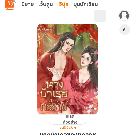
ข้ามไปยังเนื้อหาหลัก
นิยาย
เว็บตูน
อีบุ๊ก
มุมนักเขียน
โหลด
นาง
ตัวอย่าง
บำเรอ
จีนย้อนยุค
ของ