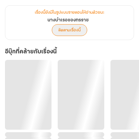
ขึ้น
จนผูกมัดพวกเขาไว้ด้วยกันตลอดกาล
เรื่องนี้ยังมีในรูปแบบรายตอนให้อ่านด้วยนะ
คำเตือน พระเอกในนิยายไม่ใช่คนดีอะไร เอาแต่ใจ บีบบังคับ ปากร้าย ขี้
นางบำเรอของทรราช
หึง และเอวดุ
ติดตามเรื่องนี้
นักวาด Pingpanawan Prink
Trigger warning
อีบุ๊กที่คล้ายกับเรื่องนี้
นิยายเรื่องนี้อาจมีฉากร่วมเพศอย่างเปิดเผย ,
ภาษาที่แสดงอารมณ์ทางเพศ , มีการกระทำที่ผิดศีลธรรม,
การล่วงละเมิดทางเพศ , การทารุณกรรม , หยาบคาย ,
การลงโทษที่รุนแรงหรือกลั่นแกล้ง , เลือด , การทำร้ายร่างกายและจิตใจ
,
เหมาะสำหรับผู้ที่มีอายุ 18+ ขึ้นไป
นิยายเรื่องนี้แต่งขึ้นเพื่อความบันเทิงเท่านั้น