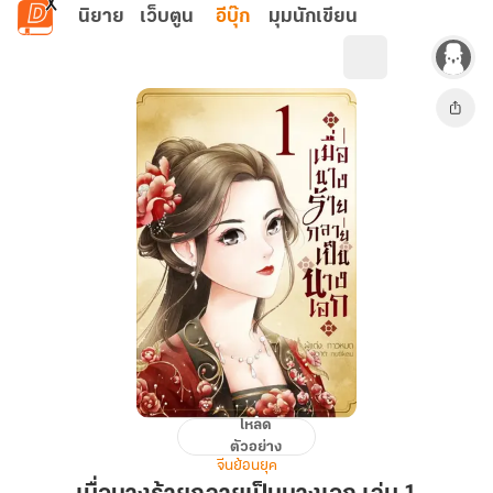
ข้ามไปยังเนื้อหาหลัก
นิยาย
เว็บตูน
อีบุ๊ก
มุมนักเขียน
โหลด
เมื่อ
ตัวอย่าง
นาง
จีนย้อนยุค
ร้ายก