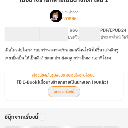
เมื่อนางร้ายกลายเป็นนางเอก เล่ม 1
ลาย
เป็น
นามปากกา
กาวหมด
[มี
นางเอก
เรื่อง
E-
เล่ม
Book]เมื่อ
102 ตอน
115.25K
627
666
PG ทั่วไป
PDF/EPUB
24 
1
นาง
สารบัญ
จำนวนคำ
จำนวนหน้า (A5)
ยอดวิว
ระดับเนื้อหา
ประเภทไฟล์
วัน
ร้ายก
ลาย
เมื่อใครต่อใครต่างบอกว่านางหลงรักชายคนนี้จนโงหัวไม่ขึ้น แต่หลินซู
เป็น
เหยายิ้มเย็น ให้เป็นตัวร้ายแหกปากยังสนุกกว่าเป็นนางเอกที่โง่งม
นางเอก
(จบ
แล้ว)
เรื่องนี้ยังมีในรูปแบบรายตอนให้อ่านด้วยนะ
[มี E-Book]เมื่อนางร้ายกลายเป็นนางเอก (จบแล้ว)
ติดตามเรื่องนี้
อีบุ๊กจากเรื่องนี้