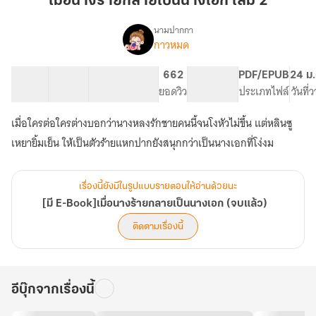
เมื่อนางร้ายกลายเป็นนางเอก เล่ม 2
ลาย
เป็น
นามปากกา
กาวหมด
[มี
นางเอก
เรื่อง
E-
เล่ม
Book]เมื่อ
96 ตอน
113.5K
623
662
PG ทั่วไป
PDF/EPUB
24 ม.
2
นาง
สารบัญ
จำนวนคำ
จำนวนหน้า (A5)
ยอดวิว
ระดับเนื้อหา
ประเภทไฟล์
วันที่
ร้ายก
ลาย
เมื่อใครต่อใครต่างบอกว่านางหลงรักชายคนนี้จนโงหัวไม่ขึ้น แต่หลินซู
เป็น
เหยายิ้มเย็น ให้เป็นตัวร้ายแหกปากยังสนุกกว่าเป็นนางเอกที่โง่งม
นางเอก
(จบ
แล้ว)
เรื่องนี้ยังมีในรูปแบบรายตอนให้อ่านด้วยนะ
[มี E-Book]เมื่อนางร้ายกลายเป็นนางเอก (จบแล้ว)
ติดตามเรื่องนี้
อีบุ๊กจากเรื่องนี้