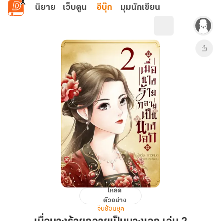
ข้ามไปยังเนื้อหาหลัก
นิยาย
เว็บตูน
อีบุ๊ก
มุมนักเขียน
โหลด
เมื่อ
ตัวอย่าง
นาง
จีนย้อนยุค
ร้ายก