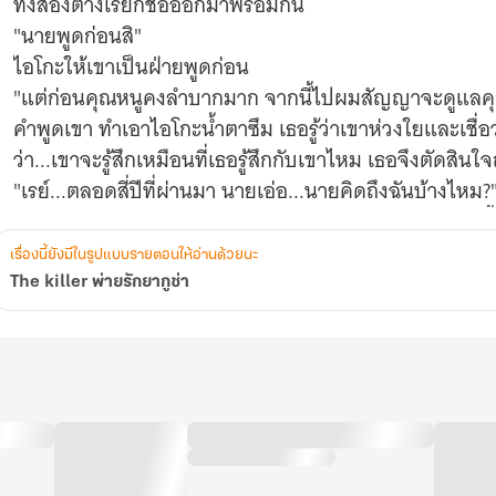
ทั้งสองต่างเรียกชื่อออกมาพร้อมกัน
"นายพูดก่อนสิ"
ไอโกะให้เขาเป็นฝ่ายพูดก่อน
"แต่ก่อนคุณหนูคงลำบากมาก จากนี้ไปผมสัญญาจะดูแลคุณห
คำพูดเขา ทำเอาไอโกะน้ำตาซึม เธอรู้ว่าเขาห่วงใยและเชื่อ
ว่า...เขาจะรู้สึกเหมือนที่เธอรู้สึกกับเขาไหม เธอจึงตัดสินใ
"เรย์...ตลอดสี่ปีที่ผ่านมา นายเอ่อ...นายคิดถึงฉันบ้างไหม?
เรย์เงียบไปสักพัก เขาไม่คิดว่าคุณหนูของเขาจะถามแบบนี้
พองโตไม่น้อย
เรื่องนี้ยังมีในรูปแบบรายตอนให้อ่านด้วยนะ
"คำถามนี้คงกดดันนายมากใช่ไหม นายถึงไม่ตอบ"
The killer พ่ายรักยากูซ่า
"คิดถึงสิครับ ผมคิดถึงคุณหนูไอโกะที่สุดเลยครับ"
ไอโกะถึงกับหน้าแดง คำตอบที่ตรงไปตรงมาของเขา ทำให้เ
อะไรไม่ลงแล้ว
"อิ่มแล้วหรอครับ?"
"ไม่รู้สิ คำพูดของนาย จริงหรือเปล่าก็ไม่รู้"
"จริงสิครับ ทำยังไงคุณหนูถึงจะเชื่อผมล่ะครับ?"