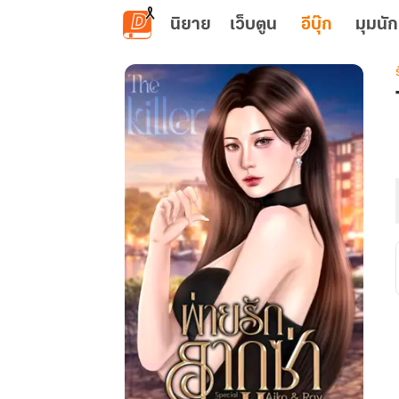
ข้ามไปยังเนื้อหาหลัก
นิยาย
เว็บตูน
อีบุ๊ก
มุมนัก
เ