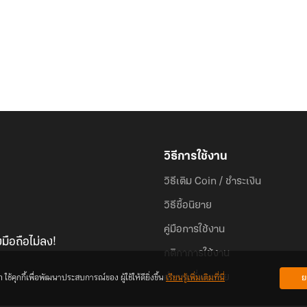
วิธีการใช้งาน
วิธีเติม Coin / ชำระเงิน
วิธีซื้อนิยาย
คู่มือการใช้งาน
มือถือไม่ลง!
กติกาการใช้งาน
้คุกกี้เพื่อพัฒนาประสบการณ์ของ ผู้ใช้ให้ดียิ่งขึ้น
เรียนรู้เพิ่มเติมที่นี่
ย
คำถามที่พบบ่อย