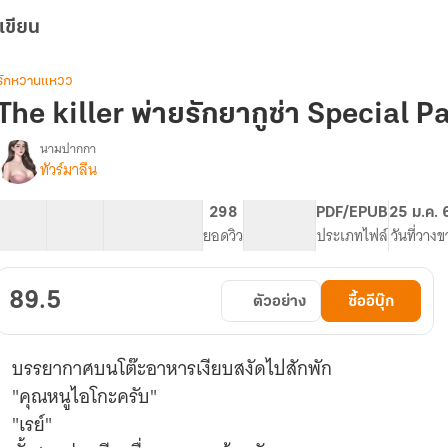
เขียน
รักหวานแหวว
The killer พ่ายรักยากูซ่า Special P
นามปากกา
ทัวร์มาลีน
The
รื่อง
killer
พ่าย
17 ตอน
22.14K
91
298
PG ทั่วไป
PDF/EPUB
25 ม.ค. 
รัก
สารบัญ
จำนวนคำ
จำนวนหน้า (A5)
ยอดวิว
ระดับเนื้อหา
ประเภทไฟล์
วันที่วาง
ยา
กู
ซ่า
89.5
ตัวอย่าง
ซื้ออีบุ๊ก
บรรยากาศบนโต๊ะอาหารเงียบสงัดไปสักพัก
"คุณหนูไอโกะครับ"
"เรย์"