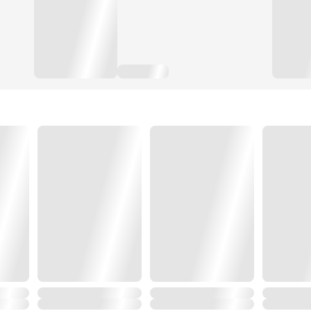
เรย์ลุกขึ้นและเดินตรงไปหาคุณหนูของเขา แววตาที่แสดงถึ
แน่น
"ผมคิดถึงคุณหนูไอโกะทุกวินาที ตั้งแต่ที่เราต้องจากกัน ไ
เลยครับ"
เรย์หยุดเดินเมื่อเขายืนอยู่ใกล้เธอมากพอ เขาโน้มตัวลงไ
จากนั้น...
"อื้มมมม"
เขามอบจุมพิตที่แสนหวานให้เธออย่างละมุนละไม มันเป็นจู