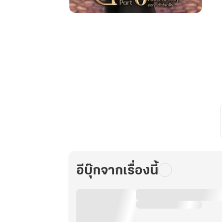
The
killer
พ่าย
รัก
ยา
กู
ซ่า
Special
Part
Aiko
&
Ray
อีบุ๊กจากเรื่องนี้