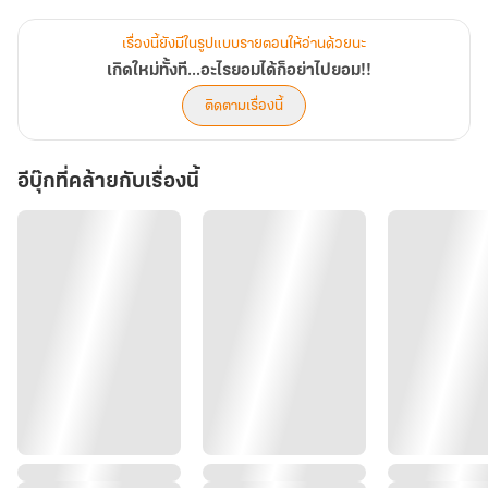
งานเดียวชื่อเสียงโด่งดังทั่วหล้าไม่เกินจริง!!!
ใช่แล้ว...นางมิใช่สตรีที่เอาแต่โง่งมยอมให้ผู้อื่นหลอกอีกต่อไป
เรื่องนี้ยังมีในรูปแบบรายตอนให้อ่านด้วยนะ
เพราะคติประจำใจของนางในการกลับเมืองหลวงครั้งนี้ก็คือ
เกิดใหม่ทั้งที...อะไรยอมได้ก็อย่าไปยอม!!
ติดตามเรื่องนี้
อีบุ๊กที่คล้ายกับเรื่องนี้