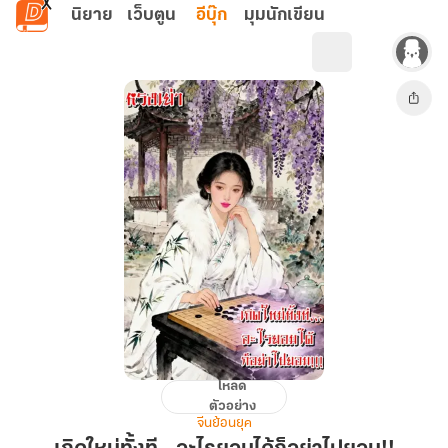
ข้ามไปยังเนื้อหาหลัก
นิยาย
เว็บตูน
อีบุ๊ก
มุมนักเขียน
โหลด
เกิด
ตัวอย่าง
ใหม่
จีนย้อนยุค
ทั้งที...อะไร