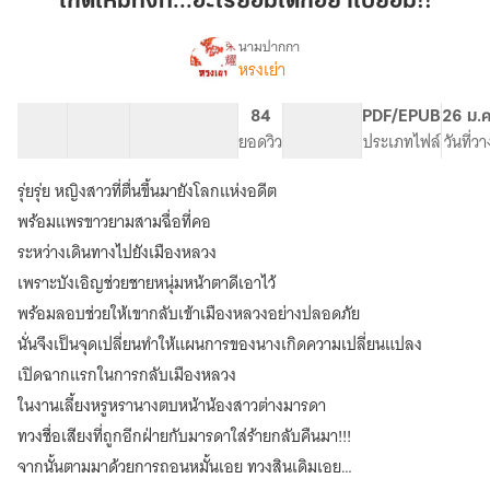
เกิดใหม่ทั้งที...อะไรยอมได้ก็อย่าไปยอม!!
ยอม
ได้
นามปากกา
หรงเย่า
เรื่อง
ก็
เกิด
อย่า
ใหม่
9 ตอน
43.51K
279
84
PG ทั่วไป
PDF/EPUB
26 ม.ค
ไปย
ทั้งที...อะไร
สารบัญ
จำนวนคำ
จำนวนหน้า (A5)
ยอดวิว
ระดับเนื้อหา
ประเภทไฟล์
วันที่ว
อม!!
ยอม
ได้
รุ่ยรุ่ย หญิงสาวที่ตื่นขึ้นมายังโลกแห่งอดีต
ก็
อย่า
พร้อมแพรขาวยามสามฉื่อที่คอ
ไปย
ระหว่างเดินทางไปยังเมืองหลวง
อม!!
เพราะบังเอิญช่วยชายหนุ่มหน้าตาดีเอาไว้
พร้อมลอบช่วยให้เขากลับเข้าเมืองหลวงอย่างปลอดภัย
นั่นจึงเป็นจุดเปลี่ยนทำให้แผนการของนางเกิดความเปลี่ยนแปลง
เปิดฉากแรกในการกลับเมืองหลวง
ในงานเลี้ยงหรูหรานางตบหน้าน้องสาวต่างมารดา
ทวงชื่อเสียงที่ถูกอีกฝ่ายกับมารดาใส่ร้ายกลับคืนมา!!!
จากนั้นตามมาด้วยการถอนหมั้นเอย ทวงสินเดิมเอย